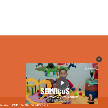
Play
olândia – CNPJ: 67.995.027/0001-32