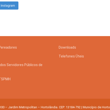
 Instagram
Vereadores
Downloads
Telefones Úteis
dos Servidores Públicos de
STSPMH
 100 – Jardim Metropolitan – Hortolândia. CEP: 13184-792 | Município de Hort