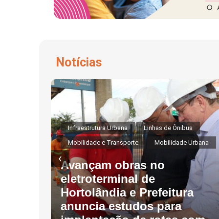
Notícias
Infraestrutura Urbana
Linhas de Ônibus
e
Mobilidade e Transporte
Mobilidade Urbana
‹
Avançam obras no
eletroterminal de
Hortolândia e Prefeitura
anuncia estudos para