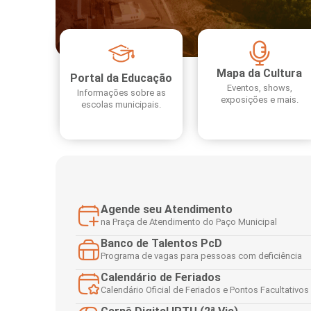
Finanças
Governo
Mapa da Cultura
Habitação
Portal da Educação
Eventos, shows,
Informações sobre as
exposições e mais.
Inclusão e
escolas municipais.
Meio Ambie
Mobilidade
Obras
Agende seu Atendimento
Planejamen
na Praça de Atendimento do Paço Municipal
Saúde
Banco de Talentos PcD
Programa de vagas para pessoas com deficiência
Segurança
Calendário de Feriados
Calendário Oficial de Feriados e Pontos Facultativos
Serviços 