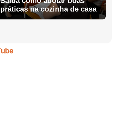
Saiba como adotar boas
nesta
práticas na cozinha de casa
(06 e
Tube