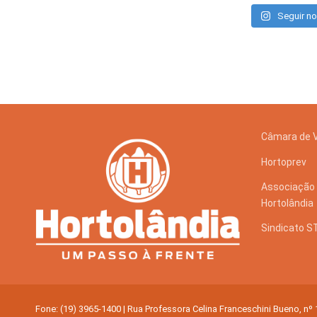
Seguir no
Câmara de 
Hortoprev
Associação 
Hortolândia
Sindicato 
Fone: (19) 3965-1400 | Rua Professora Celina Franceschini Bueno, nº