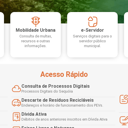
Mobilidade Urbana
e-Servidor
Consulta de multas,
Serviços digitais para o
recursos e outras
servidor público
 Desenvolvimento Social
informações.
municipal.
nte, Desenvolvimento Sustentável e Assuntos Climáticos
 Urbana
Acesso Rápido
Consulta de Processos Digitais
to Urbano e Gestão Estratégica
Processos Digitais do Sequóia
Descarte de Resíduos Recicláveis
Endereços e horário de funcionamento dos PEVs.
 Pública
Dívida Ativa
Débitos de anos anteriores inscritos em Dívida Ativa
Urbanos