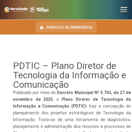
SERVIÇOS DE EMERGÊNCIA
INSTITUCIONAL
PDTIC – Plano Diretor de
SECRETARIAS
Tecnologia da Informação e
TRANSPARÊNCIA
Comunicação
Administração e Gestão de Pessoal
NOSSA CIDADE
E-SIC
Publicado por meio do
Decreto Municipal Nº 5.763, de 27 de
Assuntos Jurídicos
HINO, BRASÃO E BANDEIRA
OUVIDORIA
novembro de 2025
, o
Plano Diretor de Tecnologia da
Cultura
Informação e Comunicação (PDTIC)
traz a concepção do
Autoridades do Município
DIÁRIO OFICIAL
planejamento dos projetos estratégicos de Tecnologia da
Desenvolvimento Econômico, Trabalho, Turismo e Inovação
Downloads
Informação. Trata-se de uma ferramenta de diagnóstico,
LEIS MUNICIPAIS
planejamento e administração dos recursos e processos de
Educação, Ciência e Tecnologia
Telefones Úteis