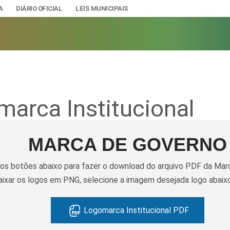
A
DIÁRIO OFICIAL
LEIS MUNICIPAIS
arca Institucional
A
IAS
ção e Gestão de Pessoal
DADE
MARCA DE GOVERNO
urídicos
SÃO E BANDEIRA
nos botões abaixo para fazer o download do arquivo PDF da Marc
s do Município
baixar os logos em PNG, selecione a imagem desejada logo abaix
mento Econômico, Trabalho, Turismo e Inovação
s
Ciência e Tecnologia
Úteis
Logomarca Institucional PDF
Lazer
nteriores a 2024