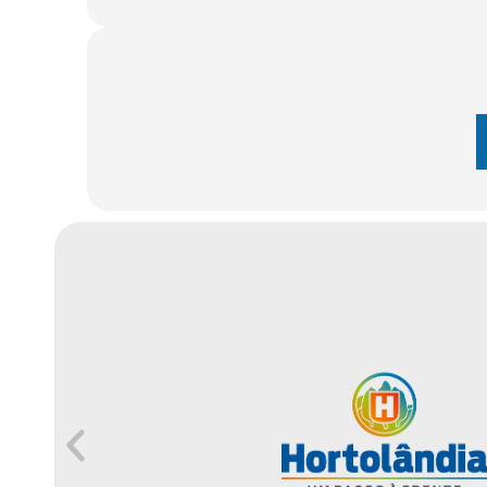
Finanças
Governo
Habitação
Inclusão e
Meio Ambie
Mobilidade
Obras
Planejamen
Saúde
Segurança
Serviços 