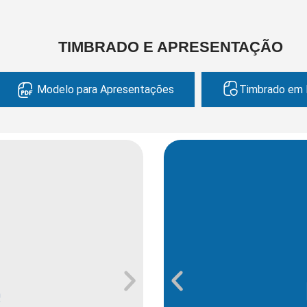
TIMBRADO E APRESENTAÇÃO
Modelo para Apresentações
Timbrado em
 Desenvolvimento Social
nte, Desenvolvimento Sustentável e Assuntos Climáticos
 Urbana
to Urbano e Gestão Estratégica
 Pública
Urbanos