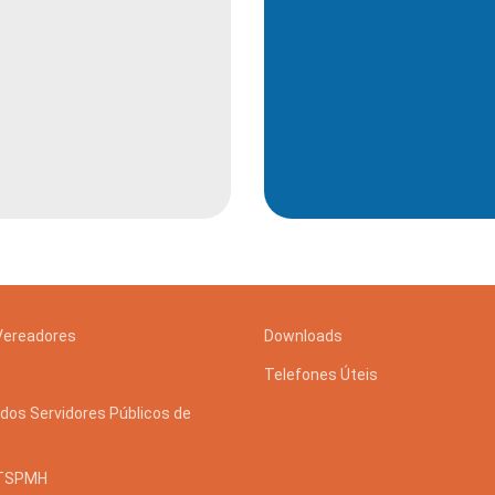
 e Inovação
scuro - Horizontal
Colorido Fundo 
Vereadores
Downloads
Telefones Úteis
dos Servidores Públicos de
STSPMH