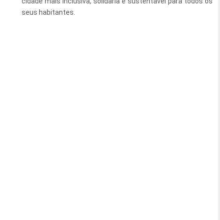
cidade mais inclusiva, solidária e sustentável para todos os
seus habitantes.
Serviços Urbanos
Tecnologia e Inovação