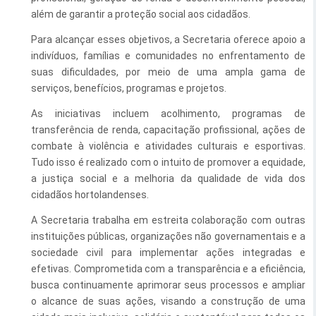
além de garantir a proteção social aos cidadãos.
Esporte e Lazer
Notícias Anteriores a 2024
Para alcançar esses objetivos, a Secretaria oferece apoio a
Finanças
indivíduos, famílias e comunidades no enfrentamento de
suas dificuldades, por meio de uma ampla gama de
Governo
serviços, benefícios, programas e projetos.
Habitação
As iniciativas incluem acolhimento, programas de
transferência de renda, capacitação profissional, ações de
Inclusão e Desenvolvimento Social
combate à violência e atividades culturais e esportivas.
Meio Ambiente, Desenvolvimento Sustentável e Assuntos
Tudo isso é realizado com o intuito de promover a equidade,
Climáticos
a justiça social e a melhoria da qualidade de vida dos
cidadãos hortolandenses.
Mobilidade Urbana
A Secretaria trabalha em estreita colaboração com outras
Obras
instituições públicas, organizações não governamentais e a
sociedade civil para implementar ações integradas e
Planejamento Urbano e Gestão Estratégica
efetivas. Comprometida com a transparência e a eficiência,
busca continuamente aprimorar seus processos e ampliar
Saúde
o alcance de suas ações, visando a construção de uma
Segurança Pública