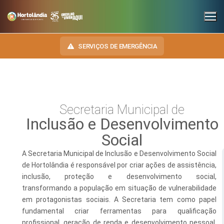
SERVIÇOS DE EMERGÊNCIA
INSTITUCIONAL
Secretaria Municipal de
Inclusão e Desenvolvimento
SECRETARIAS
TRANSPARÊNCIA
Social
Administração e Gestão de Pessoal
NOSSA CIDADE
E-SIC
A Secretaria Municipal de Inclusão e Desenvolvimento Social
Assuntos Jurídicos
HINO, BRASÃO E BANDEIRA
de Hortolândia é responsável por criar ações de assistência,
OUVIDORIA
inclusão, proteção e desenvolvimento social,
Cultura
Autoridades do Município
transformando a população em situação de vulnerabilidade
DIÁRIO OFICIAL
em protagonistas sociais. A Secretaria tem como papel
Desenvolvimento Econômico, Trabalho, Turismo e Inovação
Downloads
fundamental criar ferramentas para qualificação
LEIS MUNICIPAIS
Educação, Ciência e Tecnologia
Telefones Úteis
profissional, geração de renda e desenvolvimento pessoal,