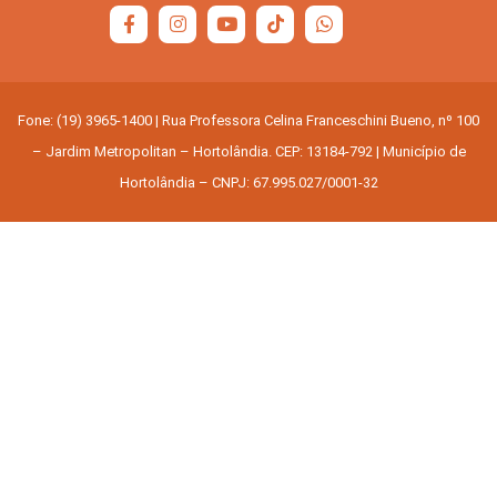
Fone: (19) 3965-1400 | Rua Professora Celina Franceschini Bueno, nº 100
– Jardim Metropolitan – Hortolândia. CEP: 13184-792 | Município de
Hortolândia – CNPJ: 67.995.027/0001-32