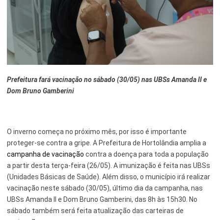
Esporte e Lazer
Notícias Anteriores a 2024
Finanças
Governo
Habitação
Prefeitura fará vacinação no sábado (30/05) nas UBSs Amanda II e
Dom Bruno Gamberini
Inclusão e Desenvolvimento Social
Meio Ambiente, Desenvolvimento Sustentável e Assuntos
Climáticos
O inverno começa no próximo mês, por isso é importante
Mobilidade Urbana
proteger-se contra a gripe. A Prefeitura de Hortolândia amplia a
campanha de vacinação
contra a doença para toda a população
Obras
a partir desta terça-feira (26/05). A imunização é feita nas UBSs
(Unidades Básicas de Saúde). Além disso, o município irá realizar
Planejamento Urbano e Gestão Estratégica
vacinação neste sábado (30/05), último dia da campanha, nas
UBSs Amanda II e Dom Bruno Gamberini, das 8h às 15h30. No
Saúde
sábado também será feita atualização das carteiras de
Segurança Pública