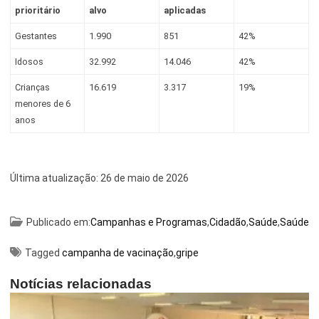
prioritário
alvo
aplicadas
Gestantes
1.990
851
42%
Idosos
32.992
14.046
42%
Crianças
16.619
3.317
19%
menores de 6
anos
Última atualização:
26 de maio de 2026
Publicado em:
Campanhas e Programas
,
Cidadão
,
Saúde
,
Saúde
Tagged
campanha de vacinação
,
gripe
Notícias relacionadas