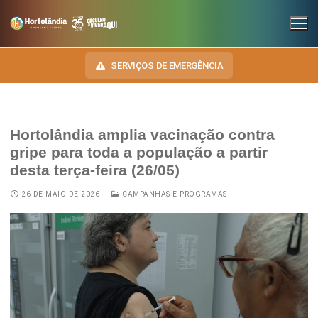
SERVIÇOS DE EMERGÊNCIA
Hortolândia amplia vacinação contra
INSTITUCIONAL
gripe para toda a população a partir
desta terça-feira (26/05)
SECRETARIAS
TRANSPARÊNCIA
26 DE MAIO DE 2026
CAMPANHAS E PROGRAMAS
Administração e Gestão de Pessoal
NOSSA CIDADE
E-SIC
Assuntos Jurídicos
HINO, BRASÃO E BANDEIRA
OUVIDORIA
Cultura
Autoridades do Município
DIÁRIO OFICIAL
Desenvolvimento Econômico, Trabalho, Turismo e Inovação
Downloads
LEIS MUNICIPAIS
Educação, Ciência e Tecnologia
Telefones Úteis