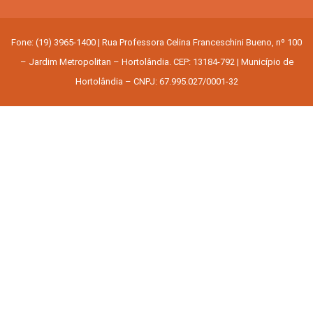
Fone: (19) 3965-1400 | Rua Professora Celina Franceschini Bueno, nº 100
– Jardim Metropolitan – Hortolândia. CEP: 13184-792 | Município de
Hortolândia – CNPJ: 67.995.027/0001-32