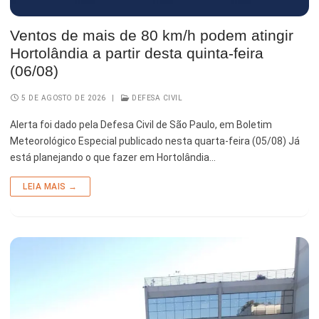
Esporte e Lazer
Notícias Anteriores a 2024
Ventos de mais de 80 km/h podem atingir
Finanças
Hortolândia a partir desta quinta-feira
(06/08)
Governo
5 DE AGOSTO DE 2026
|
DEFESA CIVIL
Habitação
Alerta foi dado pela Defesa Civil de São Paulo, em Boletim
Inclusão e Desenvolvimento Social
Meteorológico Especial publicado nesta quarta-feira (05/08) Já
está planejando o que fazer em Hortolândia…
Meio Ambiente, Desenvolvimento Sustentável e Assuntos
Climáticos
LEIA MAIS →
Mobilidade Urbana
Obras
Planejamento Urbano e Gestão Estratégica
Saúde
Segurança Pública