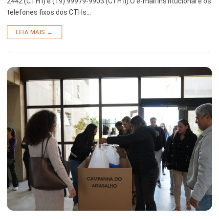
2442 (CTH I) e (19) 99979-9903 (CTH II) O e-mail institucional e os
telefones fixos dos CTHs…
LEIA MAIS →