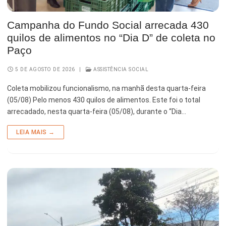
Esporte e Lazer
Notícias Anteriores a 2024
Campanha do Fundo Social arrecada 430
Finanças
quilos de alimentos no “Dia D” de coleta no
Paço
Governo
5 DE AGOSTO DE 2026
|
ASSISTÊNCIA SOCIAL
Habitação
Coleta mobilizou funcionalismo, na manhã desta quarta-feira
Inclusão e Desenvolvimento Social
(05/08) Pelo menos 430 quilos de alimentos. Este foi o total
arrecadado, nesta quarta-feira (05/08), durante o “Dia…
Meio Ambiente, Desenvolvimento Sustentável e Assuntos
Climáticos
LEIA MAIS →
Mobilidade Urbana
Obras
Planejamento Urbano e Gestão Estratégica
Saúde
Segurança Pública