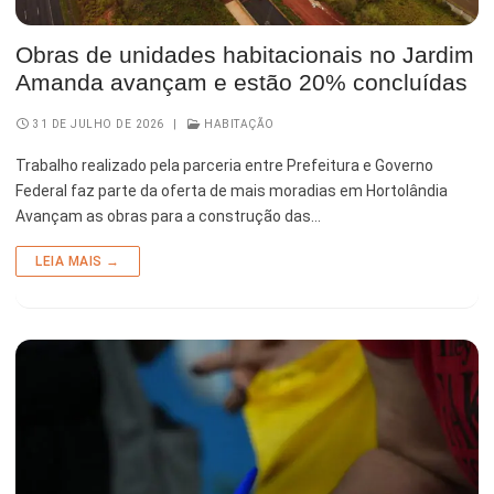
Esporte e Lazer
Notícias Anteriores a 2024
Obras de unidades habitacionais no Jardim
Finanças
Amanda avançam e estão 20% concluídas
Governo
31 DE JULHO DE 2026
|
HABITAÇÃO
Habitação
Trabalho realizado pela parceria entre Prefeitura e Governo
Federal faz parte da oferta de mais moradias em Hortolândia
Inclusão e Desenvolvimento Social
Avançam as obras para a construção das…
Meio Ambiente, Desenvolvimento Sustentável e Assuntos
LEIA MAIS →
Climáticos
Mobilidade Urbana
Obras
Planejamento Urbano e Gestão Estratégica
Saúde
Segurança Pública