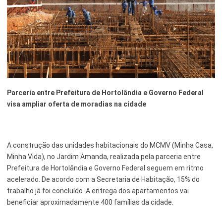
Esporte e Lazer
Notícias Anteriores a 2024
Finanças
Governo
Habitação
Parceria entre Prefeitura de Hortolândia e Governo Federal
Inclusão e Desenvolvimento Social
visa ampliar oferta de moradias na cidade
Meio Ambiente, Desenvolvimento Sustentável e Assuntos
Climáticos
Mobilidade Urbana
A construção das unidades habitacionais do MCMV (Minha Casa,
Minha Vida), no Jardim Amanda, realizada pela parceria entre
Obras
Prefeitura de Hortolândia e Governo Federal seguem em ritmo
acelerado. De acordo com a Secretaria de Habitação, 15% do
Planejamento Urbano e Gestão Estratégica
trabalho já foi concluído. A entrega dos apartamentos vai
Saúde
beneficiar aproximadamente 400 famílias da cidade.
Segurança Pública