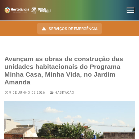
SERVIÇOS DE EMERGÊNCIA
Avançam as obras de construção das
INSTITUCIONAL
unidades habitacionais do Programa
Minha Casa, Minha Vida, no Jardim
SECRETARIAS
TRANSPARÊNCIA
Amanda
Administração e Gestão de Pessoal
NOSSA CIDADE
E-SIC
9 DE JUNHO DE 2026
HABITAÇÃO
Assuntos Jurídicos
HINO, BRASÃO E BANDEIRA
OUVIDORIA
Cultura
Autoridades do Município
DIÁRIO OFICIAL
Desenvolvimento Econômico, Trabalho, Turismo e Inovação
Downloads
LEIS MUNICIPAIS
Educação, Ciência e Tecnologia
Telefones Úteis