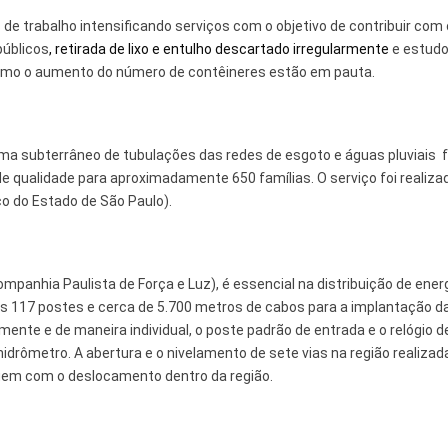
de trabalho intensificando serviços com o objetivo de contribuir com 
públicos
, retirada de lixo e entulho descartado irregularmente
e estud
 como o aumento do número de contêineres estão em pauta.
ma subterrâneo de tubulações das redes de esgoto e águas pluviais f
 qualidade para aproximadamente 650 famílias. O serviço foi realiz
 do Estado de São Paulo).
ompanhia Paulista de Força e Luz), é essencial na distribuição de ener
os 117 postes e cerca de 5.700 metros de cabos para a implantação d
ente e de maneira individual, o poste padrão de entrada e o relógio d
drômetro. A abertura e o nivelamento de sete vias na região realizad
buem com o deslocamento dentro da região.