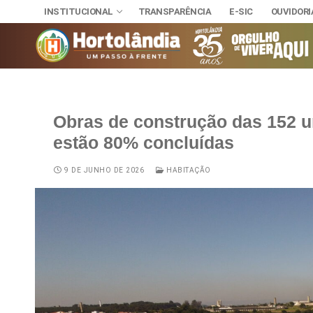
INSTITUCIONAL
TRANSPARÊNCIA
E-SIC
OUVIDORI
Obras de construção das 152 u
INSTITUCIONAL
estão 80% concluídas
TRANSPARÊNCI
SECRETAR
E-SIC
Administra
NOSSA CI
9 DE JUNHO DE 2026
HABITAÇÃO
OUVIDORIA
DIÁRIO OFICIAL
Assuntos J
HINO, BRA
LEIS MUNICIPAIS
Cultura
Autoridade
Desenvolvi
Download
Educação, 
Telefones 
Esporte e 
Notícias A