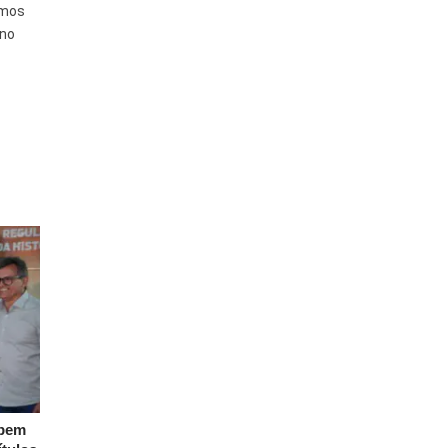
amos
 no
ebem