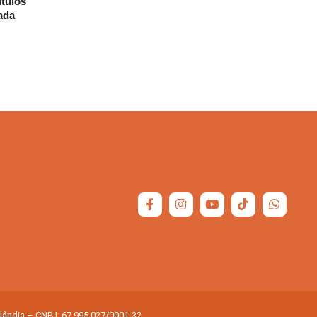
ítulos
zada
olândia – CNPJ: 67.995.027/0001-32