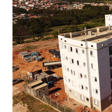
Finanças
Governo
Habitação
Inclusão e
Meio Ambie
Mobilidade
Obras
Planejamen
Saúde
Segurança
Serviços 