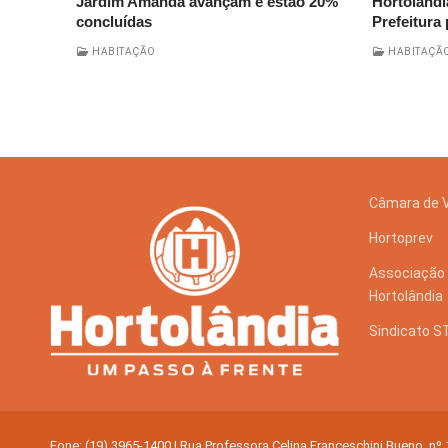
Jardim Amanda avançam e estão 20%
Hortolândi
concluídas
Prefeitura
HABITAÇÃO
HABITAÇÃ
Câmara de 
Hortoprev
Associação 
Hortolândia
Sindicato 
Fone: (19) 3965-1400 | Rua Professora Celina Franceschini Bueno, nº