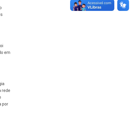
o
os
oi
ado em
gia
a rede
e
a por