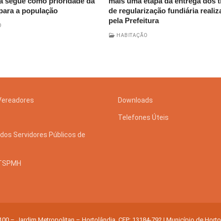
a segue como prioridade da
mais uma etapa da entrega dos t
 para a população
de regularização fundiária reali
pela Prefeitura
O
HABITAÇÃO
Vereadores
Downloads
Telefones Úteis
dos Servidores Públicos de
STSPMH
 100 – Jardim Metropolitan – Hortolândia. CEP: 13184-792 | Município de Hort