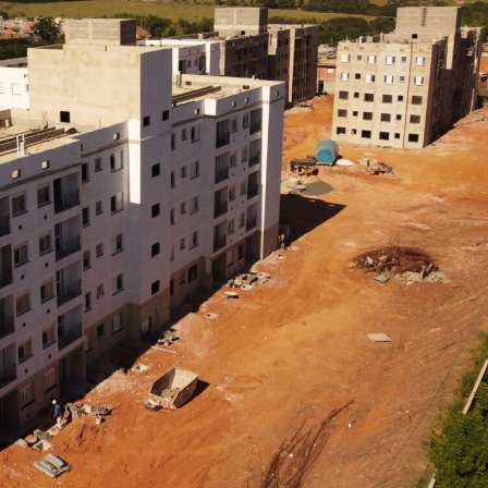
 Desenvolvimento Social
nte, Desenvolvimento Sustentável e Assuntos Climáticos
 Urbana
to Urbano e Gestão Estratégica
 Pública
Urbanos