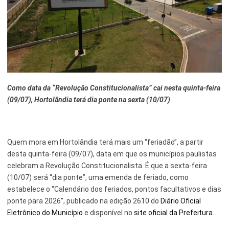
Esporte e Lazer
Notícias Anteriores a 2024
Finanças
Governo
Habitação
Como data da “Revolução Constitucionalista” cai nesta quinta-feira
Inclusão e Desenvolvimento Social
(09/07), Hortolândia terá dia ponte na sexta (10/07)
Meio Ambiente, Desenvolvimento Sustentável e Assuntos
Climáticos
Quem mora em Hortolândia terá mais um “feriadão”, a partir
Mobilidade Urbana
desta quinta-feira (09/07), data em que os municípios paulistas
celebram a Revolução Constitucionalista. É que a sexta-feira
Obras
(10/07) será “dia ponte”, uma emenda de feriado, como
Planejamento Urbano e Gestão Estratégica
estabelece o “Calendário dos feriados, pontos facultativos e dias
ponte para 2026”, publicado na edição 2610 do
Diário Oficial
Saúde
Eletrônico do Município
e disponível no
site oficial da Prefeitura
.
Segurança Pública