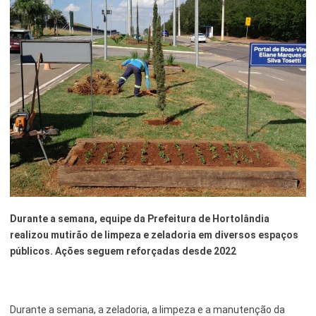
Esporte e Lazer
Notícias Anteriores a 2024
Finanças
Governo
Habitação
Inclusão e Desenvolvimento Social
Meio Ambiente, Desenvolvimento Sustentável e Assuntos
Climáticos
Mobilidade Urbana
Durante a semana, equipe da Prefeitura de Hortolândia
Obras
realizou mutirão de limpeza e zeladoria em diversos espaços
públicos. Ações seguem reforçadas desde 2022
Planejamento Urbano e Gestão Estratégica
Saúde
Durante a semana, a zeladoria, a limpeza e a manutenção da
Segurança Pública