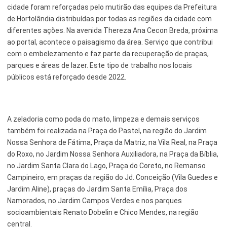
cidade foram reforçadas pelo mutirão das equipes da Prefeitura
de Hortolândia distribuídas por todas as regiões da cidade com
Serviços Urbanos
diferentes ações. Na avenida Thereza Ana Cecon Breda, próxima
Tecnologia e Inovação
ao portal, acontece o paisagismo da área. Serviço que contribui
com o embelezamento e faz parte da recuperação de praças,
parques e áreas de lazer. Este tipo de trabalho nos locais
públicos está reforçado desde 2022.
A zeladoria como poda do mato, limpeza e demais serviços
também foi realizada na Praça do Pastel, na região do Jardim
Nossa Senhora de Fátima, Praça da Matriz, na Vila Real, na Praça
do Roxo, no Jardim Nossa Senhora Auxiliadora, na Praça da Bíblia,
no Jardim Santa Clara do Lago, Praça do Coreto, no Remanso
Campineiro, em praças da região do Jd. Conceição (Vila Guedes e
Jardim Aline), praças do Jardim Santa Emília, Praça dos
Namorados, no Jardim Campos Verdes e nos parques
socioambientais Renato Dobelin e Chico Mendes, na região
central.