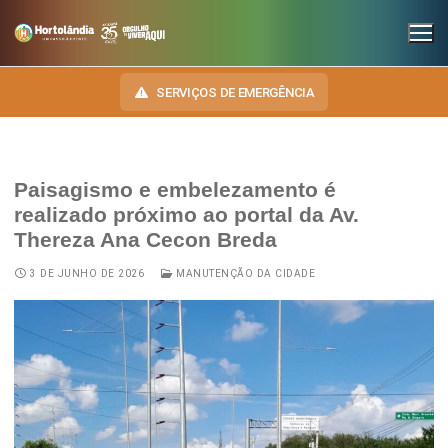
SERVIÇOS DE EMERGÊNCIA
Paisagismo e embelezamento é
INSTITUCIONAL
realizado próximo ao portal da Av.
Thereza Ana Cecon Breda
SECRETARIAS
TRANSPARÊNCIA
3 DE JUNHO DE 2026
MANUTENÇÃO DA CIDADE
Administração e Gestão de Pessoal
NOSSA CIDADE
E-SIC
Assuntos Jurídicos
HINO, BRASÃO E BANDEIRA
OUVIDORIA
Cultura
Autoridades do Município
DIÁRIO OFICIAL
Desenvolvimento Econômico, Trabalho, Turismo e Inovação
Downloads
LEIS MUNICIPAIS
Educação, Ciência e Tecnologia
Telefones Úteis