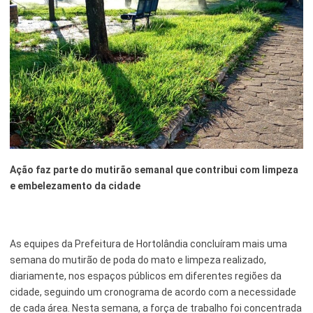
Esporte e Lazer
Notícias Anteriores a 2024
Finanças
Governo
Habitação
Inclusão e Desenvolvimento Social
Meio Ambiente, Desenvolvimento Sustentável e Assuntos
Ação faz parte do mutirão semanal que contribui com limpeza
Climáticos
e embelezamento da cidade
Mobilidade Urbana
Obras
As equipes da Prefeitura de Hortolândia concluíram mais uma
Planejamento Urbano e Gestão Estratégica
semana do mutirão de poda do mato e limpeza realizado,
diariamente, nos espaços públicos em diferentes regiões da
Saúde
cidade, seguindo um cronograma de acordo com a necessidade
de cada área. Nesta semana, a força de trabalho foi concentrada
Segurança Pública