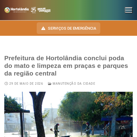
SERVIÇOS DE EMERGÊNCIA
Prefeitura de Hortolândia conclui poda
INSTITUCIONAL
do mato e limpeza em praças e parques
da região central
SECRETARIAS
TRANSPARÊNCIA
29 DE MAIO DE 2026
MANUTENÇÃO DA CIDADE
Administração e Gestão de Pessoal
NOSSA CIDADE
E-SIC
Assuntos Jurídicos
HINO, BRASÃO E BANDEIRA
OUVIDORIA
Cultura
Autoridades do Município
DIÁRIO OFICIAL
Desenvolvimento Econômico, Trabalho, Turismo e Inovação
Downloads
LEIS MUNICIPAIS
Educação, Ciência e Tecnologia
Telefones Úteis