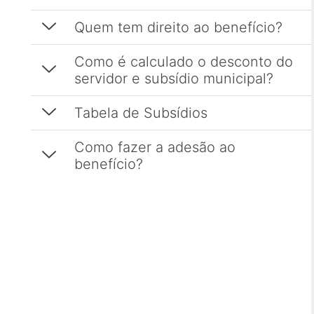
Esporte e Lazer
Notícias Anteriores a 2024
Quem tem direito ao benefício?
Finanças
Como é calculado o desconto do
servidor e subsídio municipal?
Governo
Habitação
Tabela de Subsídios
Inclusão e Desenvolvimento Social
Como fazer a adesão ao
Meio Ambiente, Desenvolvimento Sustentável e Assuntos
benefício?
Climáticos
Mobilidade Urbana
Obras
Planejamento Urbano e Gestão Estratégica
Saúde
Segurança Pública