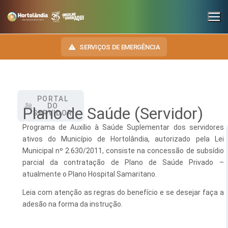
SERVIÇOS DE EMERGÊNCIA
PORTAL
INSTITUCIONAL
DO
Plano de Saúde (Servidor)
SERVIDOR
SECRETARIAS
TRANSPARÊNCIA
Programa de Auxílio à Saúde Suplementar dos servidores
ativos do Município de Hortolândia, autorizado pela Lei
Administração e Gestão de Pessoal
NOSSA CIDADE
E-SIC
Municipal nº 2.630/2011, consiste na concessão de subsídio
parcial da contratação de Plano de Saúde Privado –
Assuntos Jurídicos
HINO, BRASÃO E BANDEIRA
OUVIDORIA
atualmente o Plano Hospital Samaritano.
Cultura
Autoridades do Município
Leia com atenção as regras do benefício e se desejar faça a
DIÁRIO OFICIAL
Desenvolvimento Econômico, Trabalho, Turismo e Inovação
Downloads
adesão na forma da instrução.
LEIS MUNICIPAIS
Educação, Ciência e Tecnologia
Telefones Úteis