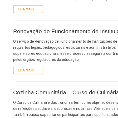
Finanças
LEIA MAIS →
Governo
Habitação
Renovação de Funcionamento de Instituiç
Inclusão e
O serviço de Renovação de Funcionamento de Instituições de 
requisitos legais, pedagógicos, estruturais e administrativo
Meio Ambie
supervisores educacionais, esse processo assegura a contin
pelos órgãos reguladores da educação.
Mobilidade
Obras
LEIA MAIS →
Planejamen
Saúde
Cozinha Comunitária – Curso de Culinári
Segurança
O Curso de Culinária e Gastronomia tem como objetivo desenvo
de refeições saudáveis, saborosas e nutritivas. Além de inc
Serviços 
também busca capacitar os participantes para oportunidades