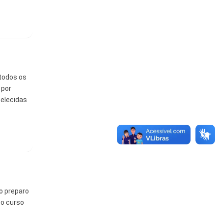
 todos os
 por
belecidas
o preparo
 o curso