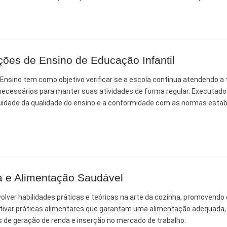
ões de Ensino de Educação Infantil
 Desenvolvimento Social
Ensino tem como objetivo verificar se a escola continua atendendo a
s necessários para manter suas atividades de forma regular. Executado
nte, Desenvolvimento Sustentável e Assuntos Climáticos
uidade da qualidade do ensino e a conformidade com as normas esta
 Urbana
to Urbano e Gestão Estratégica
a e Alimentação Saudável
 Pública
lver habilidades práticas e teóricas na arte da cozinha, promovendo 
entivar práticas alimentares que garantam uma alimentação adequada,
Urbanos
 de geração de renda e inserção no mercado de trabalho.