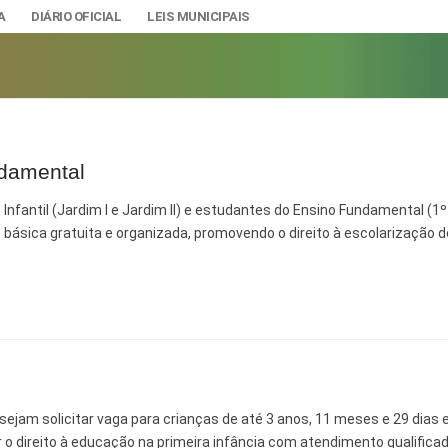
A
DIÁRIO OFICIAL
LEIS MUNICIPAIS
ndamental
A
IAS
Infantil (Jardim I e Jardim II) e estudantes do Ensino Fundamental (1º
básica gratuita e organizada, promovendo o direito à escolarização 
ção e Gestão de Pessoal
DADE
urídicos
SÃO E BANDEIRA
s do Município
mento Econômico, Trabalho, Turismo e Inovação
s
Ciência e Tecnologia
Úteis
ejam solicitar vaga para crianças de até 3 anos, 11 meses e 29 dias
Lazer
nteriores a 2024
r o direito à educação na primeira infância com atendimento qualificad