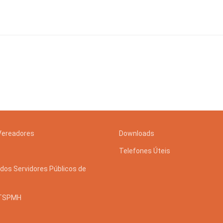
 e Inovação
Vereadores
Downloads
Telefones Úteis
dos Servidores Públicos de
STSPMH