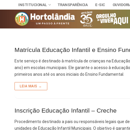
INSTITUCIONAL
TRANSPARÊNCIA
E-SIC
OUVIDORI
Matrícula Educação Infantil e Ensino Fu
INSTITUCIONAL
TRANSPARÊNCI
SECRETAR
Este serviço é destinado à matrícula de crianças na Educação 
E-SIC
ano) em escolas municipais. Ele garante o acesso à educação 
Administra
NOSSA CI
OUVIDORIA
primeiros anos até os anos iniciais do Ensino Fundamental.
DIÁRIO OFICIAL
Assuntos J
HINO, BRA
LEIS MUNICIPAIS
LEIA MAIS →
Cultura
Autoridade
Desenvolvi
Download
Inscrição Educação Infantil – Creche
Educação, 
Telefones 
Procedimento destinado a pais ou responsáveis legais que des
Esporte e 
Notícias A
unidades de Educação Infantil Municipais. O objetivo é garanti