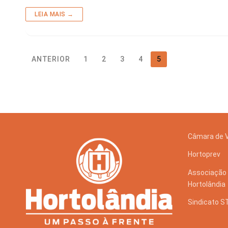
Tecnologia
LEIA MAIS →
ANTERIOR
1
2
3
4
5
Câmara de 
Hortoprev
Associação 
Hortolândia
Sindicato 