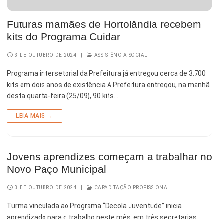
Esporte e Lazer
Notícias Anteriores a 2024
Futuras mamães de Hortolândia recebem
Finanças
kits do Programa Cuidar
Governo
3 DE OUTUBRO DE 2024
|
ASSISTÊNCIA SOCIAL
Habitação
Programa intersetorial da Prefeitura já entregou cerca de 3.700
kits em dois anos de existência A Prefeitura entregou, na manhã
Inclusão e Desenvolvimento Social
desta quarta-feira (25/09), 90 kits…
Meio Ambiente, Desenvolvimento Sustentável e Assuntos
LEIA MAIS →
Climáticos
Mobilidade Urbana
Jovens aprendizes começam a trabalhar no
Obras
Novo Paço Municipal
Planejamento Urbano e Gestão Estratégica
3 DE OUTUBRO DE 2024
|
CAPACITAÇÃO PROFISSIONAL
Saúde
Turma vinculada ao Programa “Decola Juventude” inicia
aprendizado para o trabalho neste mês, em três secretarias
Segurança Pública