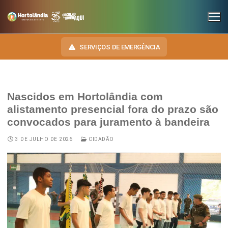
SERVIÇOS DE EMERGÊNCIA
Nascidos em Hortolândia com
INSTITUCIONAL
alistamento presencial fora do prazo são
convocados para juramento à bandeira
SECRETARIAS
TRANSPARÊNCIA
3 DE JULHO DE 2026
CIDADÃO
Administração e Gestão de Pessoal
NOSSA CIDADE
E-SIC
Assuntos Jurídicos
HINO, BRASÃO E BANDEIRA
OUVIDORIA
Cultura
Autoridades do Município
DIÁRIO OFICIAL
Desenvolvimento Econômico, Trabalho, Turismo e Inovação
Downloads
LEIS MUNICIPAIS
Educação, Ciência e Tecnologia
Telefones Úteis