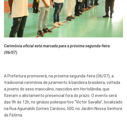
Esporte e Lazer
Notícias Anteriores a 2024
Finanças
Governo
Habitação
Cerimônia oficial está marcada para a próxima segunda-feira
(06/07)
Inclusão e Desenvolvimento Social
Meio Ambiente, Desenvolvimento Sustentável e Assuntos
Climáticos
A Prefeitura promoverá, na próxima segunda-feira (06/07), a
Mobilidade Urbana
tradicional cerimônia de juramento à bandeira brasileira, voltada
a jovens do sexo masculino, nascidos em Hortolândia, que
Obras
fizeram o alistamento presencial fora do prazo. O evento será
das 9h às 12h, no ginásio poliesportivo “Victor Savalla”, localizado
Planejamento Urbano e Gestão Estratégica
na Rua Aguinaldo Gomes Cardoso, 500, no Jardim Nossa Senhora
de Fátima.
Saúde
Segurança Pública