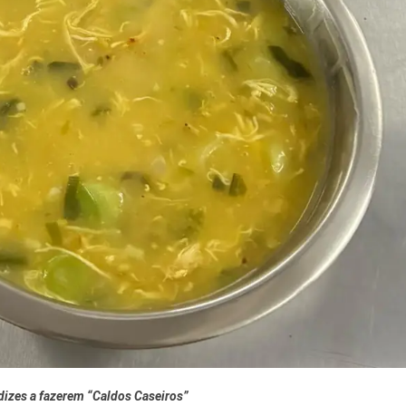
 e Inovação
ndizes a fazerem “Caldos Caseiros”