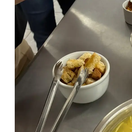
Finanças
Governo
Habitação
Inclusão e
Meio Ambie
Mobilidade
Obras
Planejamen
Saúde
Segurança
Serviços 