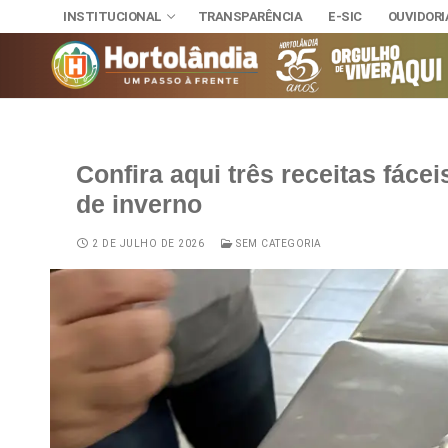
INSTITUCIONAL
TRANSPARÊNCIA
E-SIC
OUVIDORI
Confira aqui três receitas fáce
INSTITUCIONAL
de inverno
TRANSPARÊNCI
SECRETAR
E-SIC
Administra
NOSSA CI
2 DE JULHO DE 2026
SEM CATEGORIA
OUVIDORIA
DIÁRIO OFICIAL
Assuntos J
HINO, BRA
LEIS MUNICIPAIS
Cultura
Autoridade
Desenvolvi
Download
Educação, 
Telefones 
Esporte e 
Notícias A