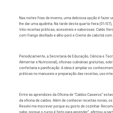
Nas noites frias de inverno, uma deliciosa opção é fazer 
lhe dar uma ajudinha. Na tarde desta quarta-feira (01/07)
três receitas práticas, acessíveis e saborosas: Caldo Ve
com frango desfiado e alho-poró e Creme de cabotiá com
Periodicamente, a Secretaria de Educação, Ciência e Tec
Alimentar e Nutricional), oficinas culinárias gratuitas, s
confeitaria e panificação. A ideia é ampliar os conhecim
práticas no manuseio e preparação das receitas, uso int
Entre as aprendizes da Oficina de “Caldos Caseiros” estav
da oficina de caldos. Além de conhecer receitas novas, o
Resolvi me inscrever porque eu gosto de cozinhar. Recom
sabe, porque o curso é feito para aprender”, afirmou a par