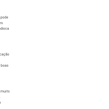
a pode
es
ndioca
ucação
, boas
i muito
.
o