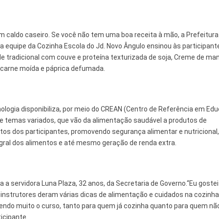
um caldo caseiro. Se você não tem uma boa receita à mão, a Prefeitur
, a equipe da Cozinha Escola do Jd. Novo Ângulo ensinou às participant
rde tradicional com couve e proteína texturizada de soja, Creme de ma
 carne moída e páprica defumada.
nologia disponibiliza, por meio do CREAN (Centro de Referência em Ed
obre temas variados, que vão da alimentação saudável a produtos de
entos dos participantes, promovendo segurança alimentar e nutricional
egral dos alimentos e até mesmo geração de renda extra.
a a servidora Luna Plaza, 32 anos, da Secretaria de Governo.“Eu goste
s instrutores deram várias dicas de alimentação e cuidados na cozinha
endo muito o curso, tanto para quem já cozinha quanto para quem nã
ticipante.