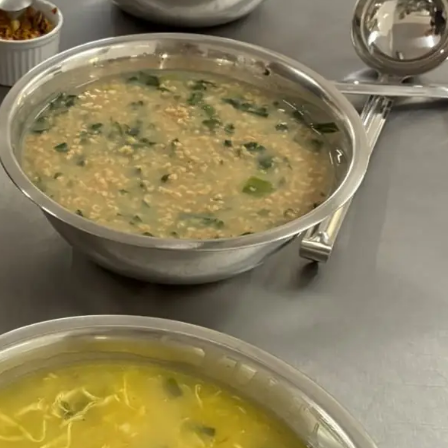
 Desenvolvimento Social
nte, Desenvolvimento Sustentável e Assuntos Climáticos
 Urbana
to Urbano e Gestão Estratégica
 Pública
Urbanos