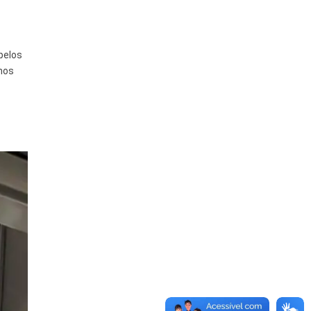
pelos
 nos