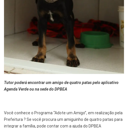
Esporte e Lazer
Notícias Anteriores a 2024
Finanças
Governo
Habitação
Inclusão e Desenvolvimento Social
Meio Ambiente, Desenvolvimento Sustentável e Assuntos
Climáticos
Mobilidade Urbana
Tutor poderá encontrar um amigo de quatro patas pelo aplicativo
Agenda Verde ou na sede do DPBEA
Obras
Planejamento Urbano e Gestão Estratégica
Você conhece o Programa “Adote um Amigo”, em realização pela
Saúde
Prefeitura ? Se você procura um amiguinho de quatro patas para
integrar a família, pode contar com a ajuda do DPBEA
Segurança Pública