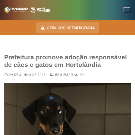
SERVIÇOS DE EMERGÊNCIA
Prefeitura promove adoção responsável
INSTITUCIONAL
de cães e gatos em Hortolândia
SECRETARIAS
TRANSPARÊNCIA
29 DE JUNHO DE 2026
BEM-ESTAR ANIMAL
Administração e Gestão de Pessoal
NOSSA CIDADE
E-SIC
Assuntos Jurídicos
HINO, BRASÃO E BANDEIRA
OUVIDORIA
Cultura
Autoridades do Município
DIÁRIO OFICIAL
Desenvolvimento Econômico, Trabalho, Turismo e Inovação
Downloads
LEIS MUNICIPAIS
Educação, Ciência e Tecnologia
Telefones Úteis