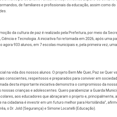
ormandos, de familiares e profissionais da educação, assim como do
ades.
moção da cultura de paz é realizado pela Prefeitura, por meio da Secr
 Ciência e Tecnologia. A iniciativa foi retomada em 2026, após uma p
o agora 933 alunos, em 7 escolas municipais e, pela primeira vez, uma
ial na vida dos nossos alunos. O projeto Bem Me Quer, Paz se Quer va
mais conscientes, respeitosos e preparados para conviver em sociedad
etomada desta importante iniciativa demonstra o compromisso da noss
nossas crianças e adolescentes. Quero parabenizar a Guarda Munici
scolares, aos educadores que abraçaram o projeto e, principalmente, 
 e na cidadania é investir em um futuro melhor para Hortolândia”, afir
a, o Dr. Jold (Segurança) e Simone Locatelli (Educação).