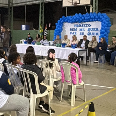
 Desenvolvimento Social
nte, Desenvolvimento Sustentável e Assuntos Climáticos
 Urbana
to Urbano e Gestão Estratégica
 Pública
Urbanos