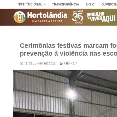
INSTITUCIONAL
TRANSPARÊNCIA
E-SIC
OUVIDORI
Cerimônias festivas marcam fo
INSTITUCIONAL
prevenção à violência nas esc
TRANSPARÊNCI
SECRETAR
E-SIC
Administra
NOSSA CI
19 DE JUNHO DE 2026
INFÂNCIA
OUVIDORIA
DIÁRIO OFICIAL
Assuntos J
HINO, BRA
LEIS MUNICIPAIS
Cultura
Autoridade
Desenvolvi
Download
Educação, 
Telefones 
Esporte e 
Notícias A