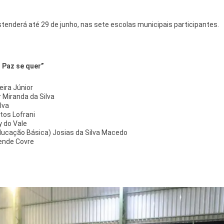
tenderá até 29 de junho, nas sete escolas municipais participantes.
 Paz se quer”
ira Júnior
 Miranda da Silva
lva
tos Lofrani
y do Vale
ducação Básica) Josias da Silva Macedo
sende Covre