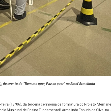
 e Inovação
06), de evento do “Bem me quer, Paz se quer” na Emef Armelinda
-feira (18/06), da terceira cerimônia de formatura do Projeto “Bem me
ola Municipal de Ensino Fundamental) Armelinda Espúrio da Silva, no 