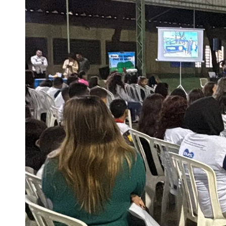
Finanças
Governo
Habitação
Inclusão e
Meio Ambie
Mobilidade
Obras
Planejamen
Saúde
Segurança
Serviços 