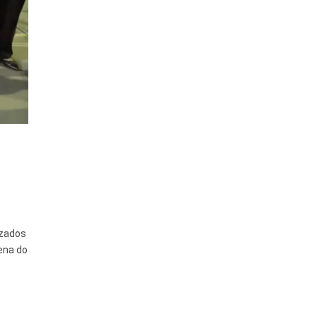
izados
ena do