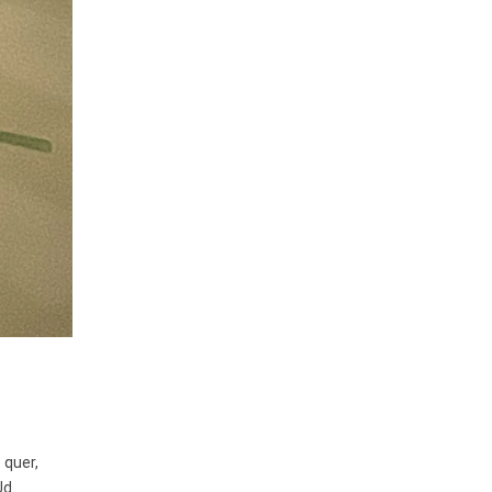
 quer,
Jd.