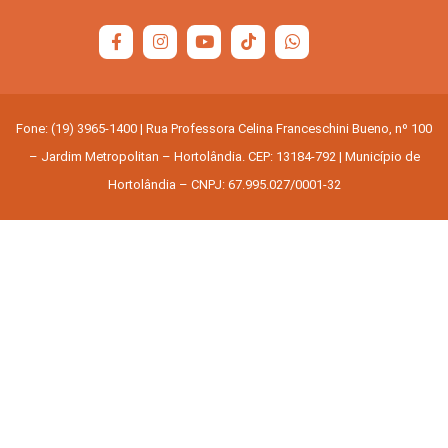
Fone: (19) 3965-1400 | Rua Professora Celina Franceschini Bueno, nº 100
– Jardim Metropolitan – Hortolândia. CEP: 13184-792 | Município de
Hortolândia – CNPJ: 67.995.027/0001-32