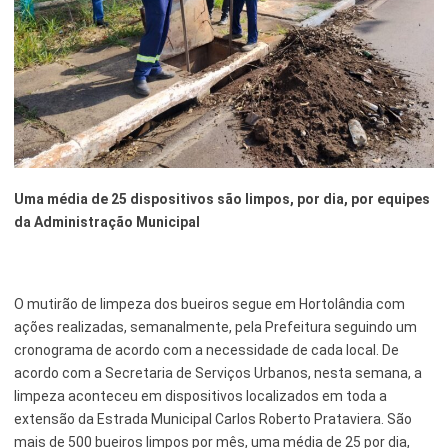
Esporte e Lazer
Notícias Anteriores a 2024
Finanças
Governo
Habitação
Inclusão e Desenvolvimento Social
Uma média de 25 dispositivos são limpos, por dia, por equipes
da Administração Municipal
Meio Ambiente, Desenvolvimento Sustentável e Assuntos
Climáticos
Mobilidade Urbana
O mutirão de limpeza dos bueiros segue em Hortolândia com
ações realizadas, semanalmente, pela Prefeitura seguindo um
Obras
cronograma de acordo com a necessidade de cada local. De
Planejamento Urbano e Gestão Estratégica
acordo com a Secretaria de Serviços Urbanos, nesta semana, a
limpeza aconteceu em dispositivos localizados em toda a
Saúde
extensão da Estrada Municipal Carlos Roberto Prataviera. São
mais de 500 bueiros limpos por mês, uma média de 25 por dia,
Segurança Pública