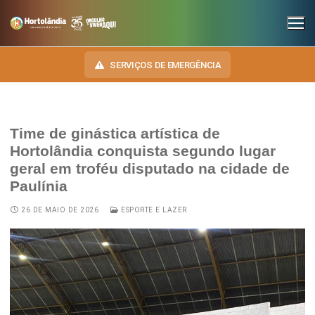
SERVIÇOS DE EMERGÊNCIA
Time de ginástica artística de
INSTITUCIONAL
Hortolândia conquista segundo lugar
geral em troféu disputado na cidade de
SECRETARIAS
TRANSPARÊNCIA
Paulínia
Administração e Gestão de Pessoal
NOSSA CIDADE
E-SIC
26 DE MAIO DE 2026
ESPORTE E LAZER
Assuntos Jurídicos
HINO, BRASÃO E BANDEIRA
OUVIDORIA
Cultura
Autoridades do Município
DIÁRIO OFICIAL
Desenvolvimento Econômico, Trabalho, Turismo e Inovação
Downloads
LEIS MUNICIPAIS
Educação, Ciência e Tecnologia
Telefones Úteis