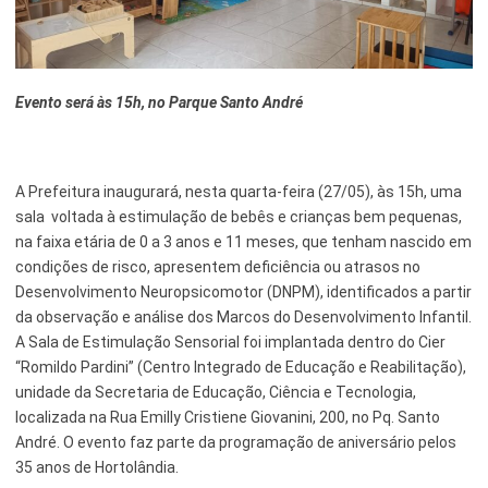
Esporte e Lazer
Notícias Anteriores a 2024
Finanças
Evento será às 15h, no Parque Santo André
Governo
Habitação
A Prefeitura inaugurará, nesta quarta-feira (27/05), às 15h, uma
Inclusão e Desenvolvimento Social
sala voltada à estimulação de bebês e crianças bem pequenas,
na faixa etária de 0 a 3 anos e 11 meses, que tenham nascido em
Meio Ambiente, Desenvolvimento Sustentável e Assuntos
condições de risco, apresentem deficiência ou atrasos no
Climáticos
Desenvolvimento Neuropsicomotor (DNPM), identificados a partir
Mobilidade Urbana
da observação e análise dos Marcos do Desenvolvimento Infantil.
A Sala de Estimulação Sensorial foi implantada dentro do Cier
Obras
“Romildo Pardini” (Centro Integrado de Educação e Reabilitação),
unidade da Secretaria de Educação, Ciência e Tecnologia,
Planejamento Urbano e Gestão Estratégica
localizada na Rua Emilly Cristiene Giovanini, 200, no Pq. Santo
André. O evento faz parte da programação de aniversário pelos
Saúde
35 anos de Hortolândia.
Segurança Pública