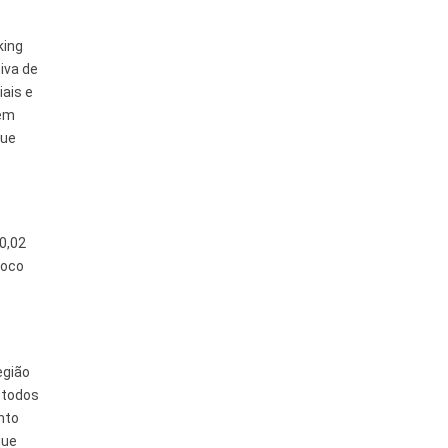
king
iva de
ais e
 em
que
0,02
foco
egião
 todos
nto
que