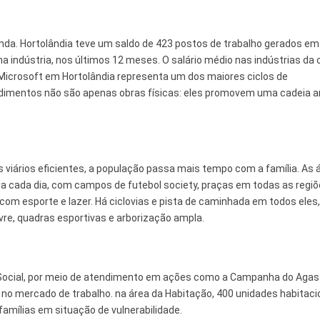
enda. Hortolândia teve um saldo de 423 postos de trabalho gerados e
na indústria, nos últimos 12 meses. O salário médio nas indústrias da 
 Microsoft em Hortolândia representa um dos maiores ciclos de
ndimentos não são apenas obras físicas: eles promovem uma cadeia 
 viários eficientes, a população passa mais tempo com a família. As 
 cada dia, com campos de futebol society, praças em todas as regiõ
om esporte e lazer. Há ciclovias e pista de caminhada em todos eles
vre, quadras esportivas e arborização ampla.
ocial, por meio de atendimento em ações como a Campanha do Agasa
 no mercado de trabalho. na área da Habitação, 400 unidades habitaci
amílias em situação de vulnerabilidade.