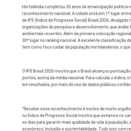
Tecnologia
Hortolândia completou 35 anos de emancipação política ne
reconhecimento nacional. A cidade está em 1º lugar entr
de IPS (Índice de Progresso Social) Brasil 2026, divulgado
organizações de pesquisa e desenvolvimento, que avalia t
ambientais recentes. Além da primeira colocação regional,
30º lugar no ranking nacional. A excelente classificação 
tem como foco cuidar da população hortolandense, o que e
O IPS Brasil 2026 mostra que o Brasil alcançou pontuação
pontos, acima da média nacional. Para calcular o índice, 
em resultados, por meio do uso de dados públicos confiáv
“Receber esse reconhecimento é motivo de muito orgulho 
no Índice de Progresso Social mostra que estamos no ca
os dias para garantir mais qualidade de vida à população
econômico, inclusão e sustentabilidade. Tudo isso com re