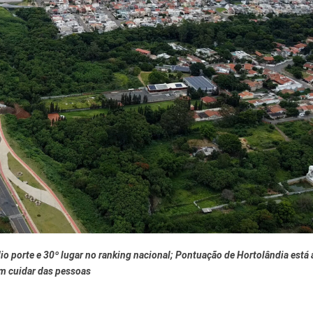
 Desenvolvimento Social
nte, Desenvolvimento Sustentável e Assuntos Climáticos
 Urbana
to Urbano e Gestão Estratégica
o porte e 30º lugar no ranking nacional; Pontuação de Hortolândia está
 Pública
em cuidar das pessoas
Urbanos