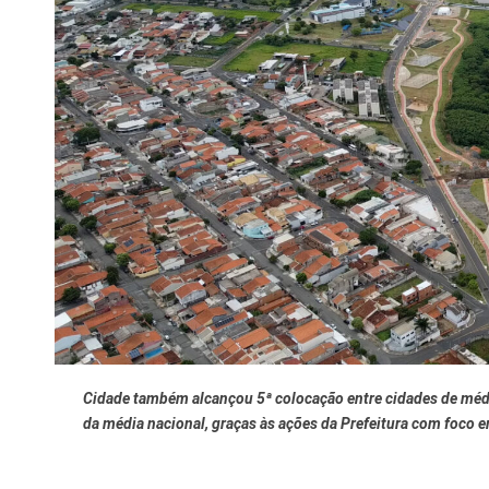
Finanças
Governo
Habitação
Inclusão e
Meio Ambie
Mobilidade
Obras
Planejamen
Saúde
Cidade também alcançou 5ª colocação entre cidades de médi
Segurança
da média nacional, graças às ações da Prefeitura com foco 
Serviços 