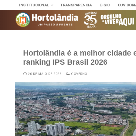
INSTITUCIONAL
TRANSPARÊNCIA
E-SIC
OUVIDORI
Hortolândia é a melhor cidade
INSTITUCIONAL
ranking IPS Brasil 2026
TRANSPARÊNCI
SECRETAR
E-SIC
Administra
NOSSA CI
20 DE MAIO DE 2026
GOVERNO
OUVIDORIA
DIÁRIO OFICIAL
Assuntos J
HINO, BRA
LEIS MUNICIPAIS
Cultura
Autoridade
Desenvolvi
Download
Educação, 
Telefones 
Esporte e 
Notícias A