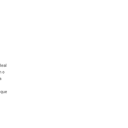
Real
m o
a
 que