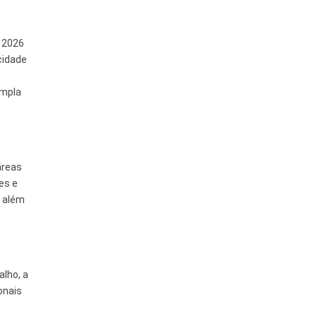
m 2026
cidade
ampla
áreas
es e
, além
lho, a
onais