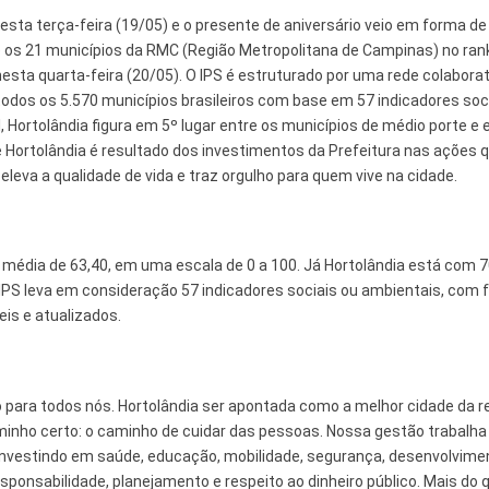
 e Inovação
sta terça-feira (19/05) e o presente de aniversário veio em forma de
e os 21 municípios da RMC (Região Metropolitana de Campinas) no ran
 nesta quarta-feira (20/05). O IPS é estruturado por uma rede colaborat
odos os 5.570 municípios brasileiros com base em 57 indicadores soci
 Hortolândia figura em 5º lugar entre os municípios de médio porte e
de Hortolândia é resultado dos investimentos da Prefeitura nas ações 
leva a qualidade de vida e traz orgulho para quem vive na cidade.
 média de 63,40, em uma escala de 0 a 100. Já Hortolândia está com 7
o IPS leva em consideração 57 indicadores sociais ou ambientais, com 
eis e atualizados.
para todos nós. Hortolândia ser apontada como a melhor cidade da r
minho certo: o caminho de cuidar das pessoas. Nossa gestão trabalha
, investindo em saúde, educação, mobilidade, segurança, desenvolvime
sponsabilidade, planejamento e respeito ao dinheiro público. Mais do 