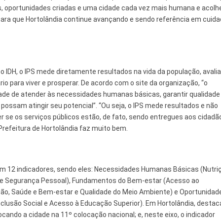
, oportunidades criadas e uma cidade cada vez mais humana e acolh
ra que Hortolândia continue avançando e sendo referência em cuid
 IDH, o IPS mede diretamente resultados na vida da população, avali
o para viver e prosperar. De acordo com o site da organização, “o
ade de atender às necessidades humanas básicas, garantir qualidade
 possam atingir seu potencial”. “Ou seja, o IPS mede resultados e não
r se os serviços públicos estão, de fato, sendo entregues aos cidadã
 Prefeitura de Hortolândia faz muito bem.
, com 12 indicadores, sendo eles: Necessidades Humanas Básicas (Nutri
 e Segurança Pessoal), Fundamentos do Bem-estar (Acesso ao
o, Saúde e Bem-estar e Qualidade do Meio Ambiente) e Oportunidad
, Inclusão Social e Acesso à Educação Superior). Em Hortolândia, destac
ando a cidade na 11º colocação nacional; e, neste eixo, o indicador