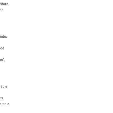
edora.
ado
ando,
 de
os”,
ção e
es
a-se o