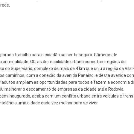
 rede.
eparada trabalha para o cidadão se sentir seguro. Câmeras de
 criminalidade. Obras de mobilidade urbana conectam regiões de
 do Superviário, complexo de mais de 4 km que uniu a região da Vila 
ovos caminhos, com a conexão da avenida Panaíno, e desta avenida co
 viadutos ampliam as oportunidades para todos e fazem a economia d
mitiu melhorar o escoamento de empresas da cidade até a Rodovia
 recém inaugurado, acaba com um conflito urbano entre veículos e trens
tolândia uma cidade cada vez melhor para se viver.