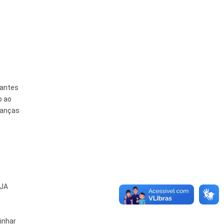
tantes
o ao
ianças
EJA
inhar