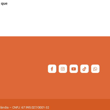
s que
olândia – CNPJ: 67.995.027/0001-32