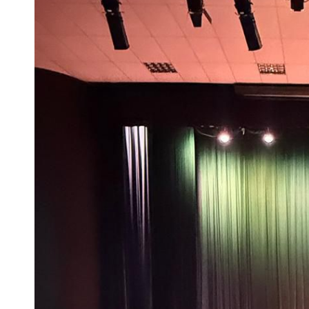
Finanças
Governo
Habitação
Inclusão e
Meio Ambie
Mobilidade
Obras
Planejamen
Saúde
Segurança
Serviços 