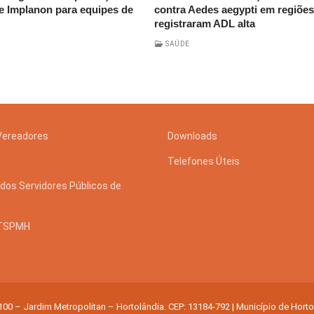
e Implanon para equipes de
contra Aedes aegypti em regiõe
registraram ADL alta
SAÚDE
Vereadores
Downloads
Telefones Úteis
dos Servidores Públicos de
STSPMH
 100 – Jardim Metropolitan – Hortolândia. CEP: 13184-792 | Município de Hort