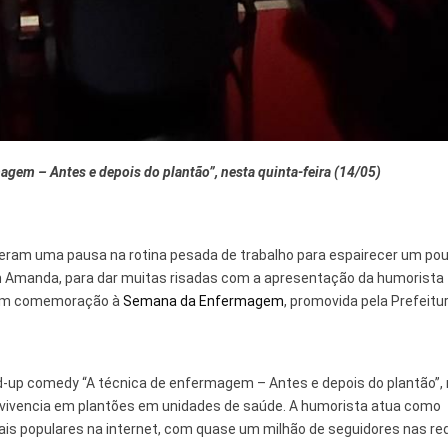
magem – Antes e depois do plantão”, nesta quinta-feira (14/05)
veram uma pausa na rotina pesada de trabalho para espairecer um pou
dim Amanda, para dar muitas risadas com a apresentação da humorista
oi em comemoração à
Semana da Enfermagem
, promovida pela Prefeitur
nd-up comedy “A técnica de enfermagem – Antes e depois do plantão”,
a vivencia em plantões em unidades de saúde. A humorista atua como
s populares na internet, com quase um milhão de seguidores nas re