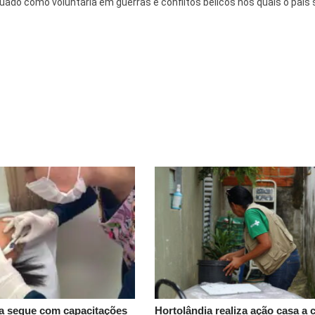
uado como voluntária em guerras e conflitos bélicos nos quais o país 
a segue com capacitações
Hortolândia realiza ação casa a 