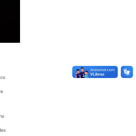
co.
a.
 no
des