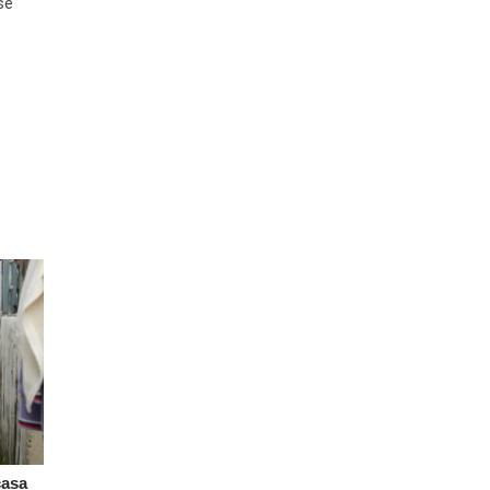
se
casa