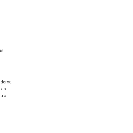
as
oderna
, ao
ou a