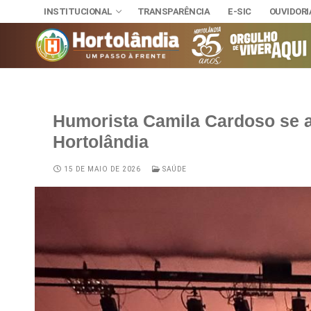
INSTITUCIONAL
TRANSPARÊNCIA
E-SIC
OUVIDORI
Humorista Camila Cardoso se 
INSTITUCIONAL
Hortolândia
TRANSPARÊNCI
SECRETAR
E-SIC
Administra
NOSSA CI
15 DE MAIO DE 2026
SAÚDE
OUVIDORIA
DIÁRIO OFICIAL
Assuntos J
HINO, BRA
LEIS MUNICIPAIS
Cultura
Autoridade
Desenvolvi
Download
Educação, 
Telefones 
Esporte e 
Notícias A