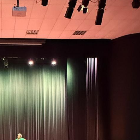
 Desenvolvimento Social
nte, Desenvolvimento Sustentável e Assuntos Climáticos
 Urbana
to Urbano e Gestão Estratégica
 Pública
Urbanos