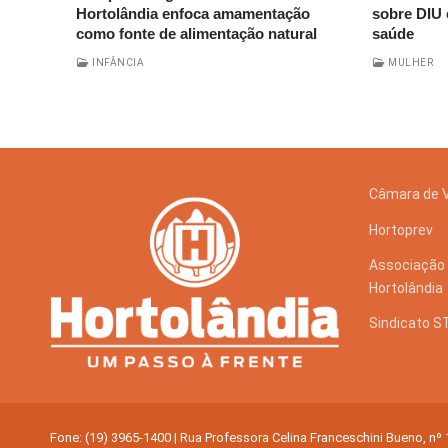
Hortolândia enfoca amamentação
sobre DIU 
como fonte de alimentação natural
saúde
INFÂNCIA
MULHER
Câmara de 
Hortoprev
Associação 
Hortolândia
Sindicato 
Fone: (19) 3965-1400 | Rua Professora Celina Franceschini Bueno, nº