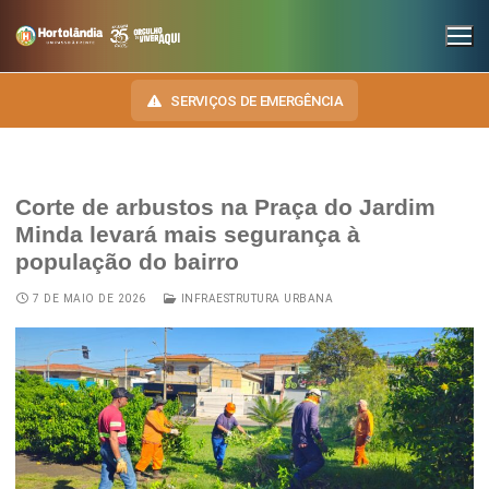
SERVIÇOS DE EMERGÊNCIA
Corte de arbustos na Praça do Jardim
INSTITUCIONAL
Minda levará mais segurança à
população do bairro
SECRETARIAS
TRANSPARÊNCIA
7 DE MAIO DE 2026
INFRAESTRUTURA URBANA
Administração e Gestão de Pessoal
NOSSA CIDADE
E-SIC
Assuntos Jurídicos
HINO, BRASÃO E BANDEIRA
OUVIDORIA
Cultura
Autoridades do Município
DIÁRIO OFICIAL
Desenvolvimento Econômico, Trabalho, Turismo e Inovação
Downloads
LEIS MUNICIPAIS
Educação, Ciência e Tecnologia
Telefones Úteis