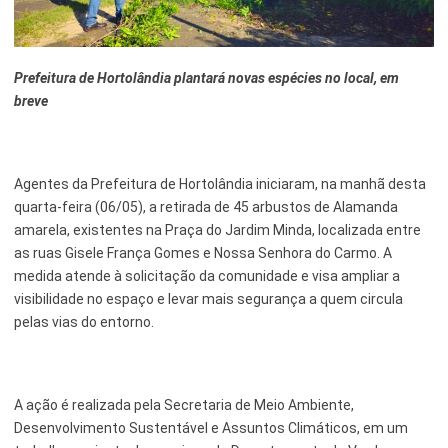
Esporte e Lazer
Notícias Anteriores a 2024
Finanças
Prefeitura de Hortolândia plantará novas espécies no local, em
breve
Governo
Habitação
Agentes da Prefeitura de Hortolândia iniciaram, na manhã desta
Inclusão e Desenvolvimento Social
quarta-feira (06/05), a retirada de 45 arbustos de Alamanda
Meio Ambiente, Desenvolvimento Sustentável e Assuntos
amarela, existentes na Praça do Jardim Minda, localizada entre
Climáticos
as ruas Gisele França Gomes e Nossa Senhora do Carmo. A
medida atende à solicitação da comunidade e visa ampliar a
Mobilidade Urbana
visibilidade no espaço e levar mais segurança a quem circula
pelas vias do entorno.
Obras
Planejamento Urbano e Gestão Estratégica
A ação é realizada pela Secretaria de Meio Ambiente,
Saúde
Desenvolvimento Sustentável e Assuntos Climáticos, em um
Segurança Pública