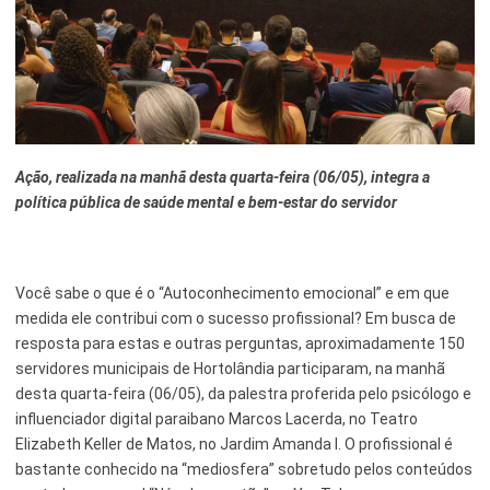
Esporte e Lazer
Notícias Anteriores a 2024
Finanças
Governo
Habitação
Ação, realizada na manhã desta quarta-feira (06/05), integra a
política pública de saúde mental e bem-estar do servidor
Inclusão e Desenvolvimento Social
Meio Ambiente, Desenvolvimento Sustentável e Assuntos
Climáticos
Você sabe o que é o “Autoconhecimento emocional” e em que
Mobilidade Urbana
medida ele contribui com o sucesso profissional? Em busca de
resposta para estas e outras perguntas, aproximadamente 150
Obras
servidores municipais de Hortolândia participaram, na manhã
desta quarta-feira (06/05), da palestra proferida pelo psicólogo e
Planejamento Urbano e Gestão Estratégica
influenciador digital paraibano Marcos Lacerda, no Teatro
Elizabeth Keller de Matos, no Jardim Amanda I. O profissional é
Saúde
bastante conhecido na “mediosfera” sobretudo pelos conteúdos
Segurança Pública