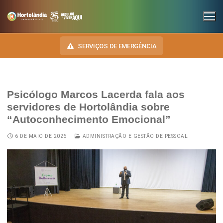
SERVIÇOS DE EMERGÊNCIA
Psicólogo Marcos Lacerda fala aos
INSTITUCIONAL
servidores de Hortolândia sobre
“Autoconhecimento Emocional”
SECRETARIAS
TRANSPARÊNCIA
6 DE MAIO DE 2026
ADMINISTRAÇÃO E GESTÃO DE PESSOAL
Administração e Gestão de Pessoal
NOSSA CIDADE
E-SIC
Assuntos Jurídicos
HINO, BRASÃO E BANDEIRA
OUVIDORIA
Cultura
Autoridades do Município
DIÁRIO OFICIAL
Desenvolvimento Econômico, Trabalho, Turismo e Inovação
Downloads
LEIS MUNICIPAIS
Educação, Ciência e Tecnologia
Telefones Úteis