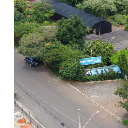
Finanças
Governo
Habitação
Inclusão e
Meio Ambie
Mobilidade
Obras
Planejamen
Saúde
Segurança
Serviços 