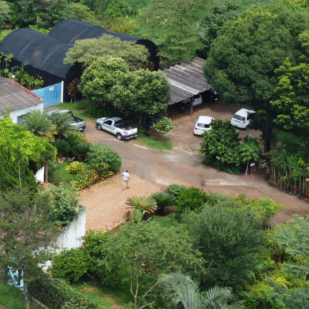
 Desenvolvimento Social
nte, Desenvolvimento Sustentável e Assuntos Climáticos
 Urbana
to Urbano e Gestão Estratégica
 Pública
Urbanos