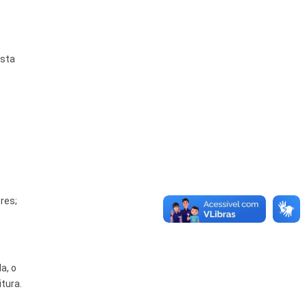
esta
res;
a, o
itura.