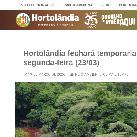
INSTITUCIONAL
TRANSPARÊNCIA
E-SIC
OUVIDORI
Hortolândia fechará temporariam
INSTITUCIONAL
segunda-feira (23/03)
TRANSPARÊNCI
SECRETAR
E-SIC
Administra
NOSSA CI
19 DE MARÇO DE 2026
MEIO AMBIENTE, CLIMA E TEMPO
OUVIDORIA
DIÁRIO OFICIAL
Assuntos J
HINO, BRA
LEIS MUNICIPAIS
Cultura
Autoridade
Desenvolvi
Download
Educação, 
Telefones 
Esporte e 
Notícias A