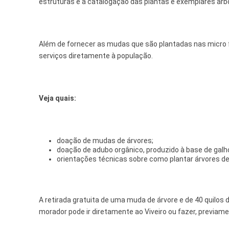
estruturas e a catalogação das plantas e exemplares arb
Além de fornecer as mudas que são plantadas nas micro fl
serviços diretamente à população.
Veja quais:
doação de mudas de árvores;
doação de adubo orgânico, produzido à base de galho
orientações técnicas sobre como plantar árvores d
A retirada gratuita de uma muda de árvore e de 40 quilos 
morador pode ir diretamente ao Viveiro ou fazer, previament