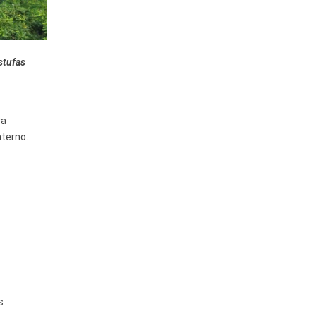
stufas
ra
nterno.
s