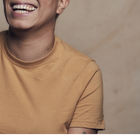
 Desenvolvimento Social
nte, Desenvolvimento Sustentável e Assuntos Climáticos
 Urbana
to Urbano e Gestão Estratégica
 Pública
Urbanos