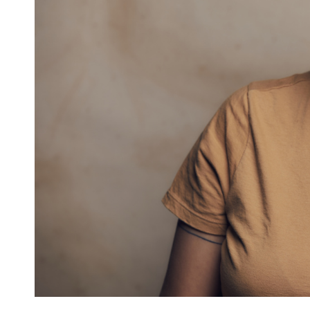
Finanças
Governo
Habitação
Inclusão e
Meio Ambie
Mobilidade
Obras
Planejamen
Saúde
Segurança
Serviços 