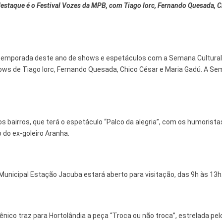
 destaque é o Festival Vozes da MPB, com Tiago Iorc, Fernando Quesada, 
 e Inovação
ia a temporada deste ano de shows e espetáculos com a Semana Cultura
ows de Tiago Iorc, Fernando Quesada, Chico César e Maria Gadú. A S
 bairros, que terá o espetáculo “Palco da alegria”, com os humorista
 do ex-goleiro Aranha.
unicipal Estação Jacuba estará aberto para visitação, das 9h às 13h
cênico traz para Hortolândia a peça “Troca ou não troca”, estrelada pel