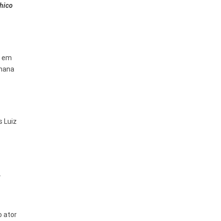
Chico
l em
emana
s Luiz
.
o ator