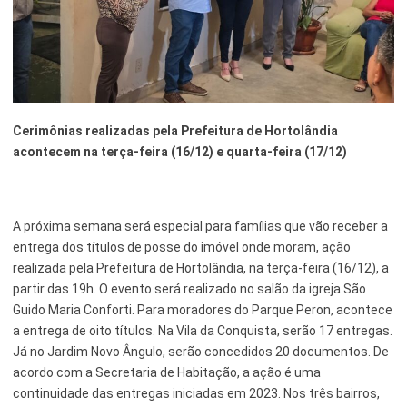
Esporte e Lazer
Notícias Anteriores a 2024
Finanças
Governo
Cerimônias realizadas pela Prefeitura de Hortolândia
Habitação
acontecem na terça-feira (16/12) e quarta-feira (17/12)
Inclusão e Desenvolvimento Social
Meio Ambiente, Desenvolvimento Sustentável e Assuntos
A próxima semana será especial para famílias que vão receber a
Climáticos
entrega dos títulos de posse do imóvel onde moram, ação
Mobilidade Urbana
realizada pela Prefeitura de Hortolândia, na terça-feira (16/12), a
partir das 19h. O evento será realizado no salão da igreja São
Obras
Guido Maria Conforti. Para moradores do Parque Peron, acontece
a entrega de oito títulos. Na Vila da Conquista, serão 17 entregas.
Planejamento Urbano e Gestão Estratégica
Já no Jardim Novo Ângulo, serão concedidos 20 documentos. De
Saúde
acordo com a Secretaria de Habitação, a ação é uma
continuidade das entregas iniciadas em 2023. Nos três bairros,
Segurança Pública