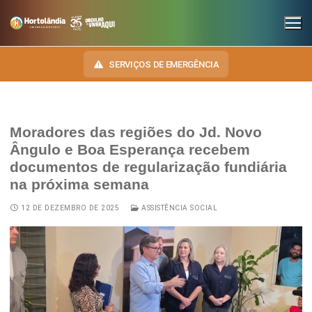
SERVIÇOS DE EMERGÊNCIA
Moradores das regiões do Jd. Novo
INSTITUCIONAL
Ângulo e Boa Esperança recebem
documentos de regularização fundiária
SECRETARIAS
TRANSPARÊNCIA
na próxima semana
Administração e Gestão de Pessoal
NOSSA CIDADE
E-SIC
12 DE DEZEMBRO DE 2025
ASSISTÊNCIA SOCIAL
Assuntos Jurídicos
HINO, BRASÃO E BANDEIRA
OUVIDORIA
Cultura
Autoridades do Município
DIÁRIO OFICIAL
Desenvolvimento Econômico, Trabalho, Turismo e Inovação
Downloads
LEIS MUNICIPAIS
Educação, Ciência e Tecnologia
Telefones Úteis