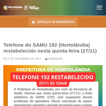
SERVIÇOS DE EMERGÊNCIA
Telefone do SAMU 192 (Hortolândia)
INSTITUCIONAL
restabelecido nesta quinta-feira (27/11)
SECRETARIAS
TRANSPARÊNCIA
27 DE NOVEMBRO DE 2025
DESTAQUES
Administração e Gestão de Pessoal
NOSSA CIDADE
E-SIC
Assuntos Jurídicos
HINO, BRASÃO E BANDEIRA
OUVIDORIA
Cultura
Autoridades do Município
DIÁRIO OFICIAL
Desenvolvimento Econômico, Trabalho, Turismo e Inovação
Downloads
LEIS MUNICIPAIS
Educação, Ciência e Tecnologia
Telefones Úteis