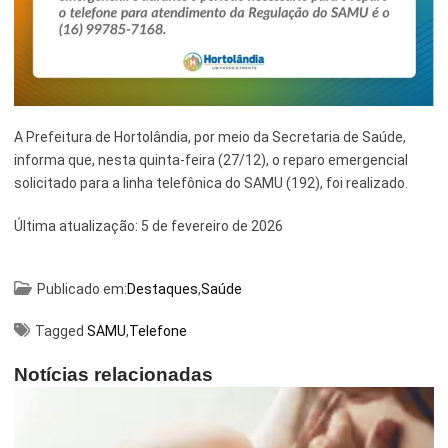
Esporte e Lazer
Notícias Anteriores a 2024
Finanças
Governo
A Prefeitura de Hortolândia, por meio da Secretaria de Saúde,
Habitação
informa que, nesta quinta-feira (27/12), o reparo emergencial
solicitado para a linha telefônica do SAMU (192), foi realizado.
Inclusão e Desenvolvimento Social
Última atualização:
5 de fevereiro de 2026
Meio Ambiente, Desenvolvimento Sustentável e Assuntos
Climáticos
Publicado em:
Destaques
,
Saúde
Mobilidade Urbana
Obras
Tagged
SAMU
,
Telefone
Planejamento Urbano e Gestão Estratégica
Notícias relacionadas
Saúde
Segurança Pública