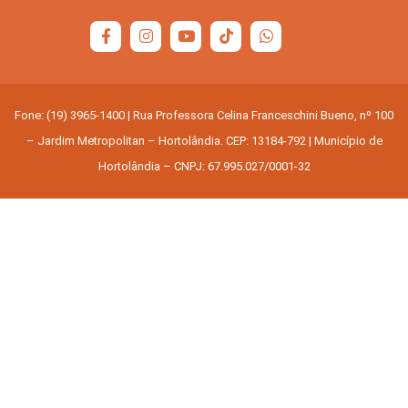
Fone: (19) 3965-1400 | Rua Professora Celina Franceschini Bueno, nº 100
– Jardim Metropolitan – Hortolândia. CEP: 13184-792 | Município de
Hortolândia – CNPJ: 67.995.027/0001-32