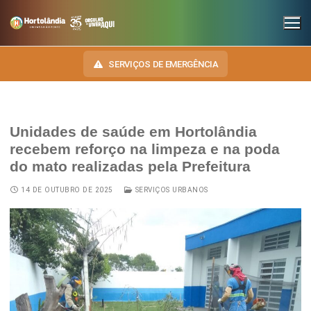
SERVIÇOS DE EMERGÊNCIA
Unidades de saúde em Hortolândia
INSTITUCIONAL
recebem reforço na limpeza e na poda
do mato realizadas pela Prefeitura
SECRETARIAS
TRANSPARÊNCIA
14 DE OUTUBRO DE 2025
SERVIÇOS URBANOS
Administração e Gestão de Pessoal
NOSSA CIDADE
E-SIC
Assuntos Jurídicos
HINO, BRASÃO E BANDEIRA
OUVIDORIA
Cultura
Autoridades do Município
DIÁRIO OFICIAL
Desenvolvimento Econômico, Trabalho, Turismo e Inovação
Downloads
LEIS MUNICIPAIS
Educação, Ciência e Tecnologia
Telefones Úteis