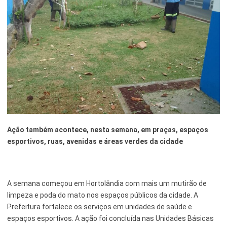
Esporte e Lazer
Notícias Anteriores a 2024
Finanças
Governo
Habitação
Inclusão e Desenvolvimento Social
Meio Ambiente, Desenvolvimento Sustentável e Assuntos
Climáticos
Ação também acontece, nesta semana, em praças, espaços
esportivos, ruas, avenidas e áreas verdes da cidade
Mobilidade Urbana
Obras
A semana começou em Hortolândia com mais um mutirão de
Planejamento Urbano e Gestão Estratégica
limpeza e poda do mato nos espaços públicos da cidade. A
Saúde
Prefeitura fortalece os serviços em unidades de saúde e
espaços esportivos. A ação foi concluída nas Unidades Básicas
Segurança Pública