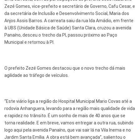
Zezé Gomes, vice-prefeito e secretário de Governo, Cafu Cesar, e
Serviços Urbanos
da secretária de Inclusão e Desenvolvimento Social, Maria dos
Anjos Assis Barros. A carreata saiu da rua Ida Amádio, em frente
Tecnologia e Inovação
à UBS (Unidade Básica de Saúde) Santa Clara, cruzou a avenida
Panaíno, desceu o trecho da PI, passou próximo ao Paço
Municipal e retornou à PI.
O prefeito Zezé Gomes destacou que o novo trecho dá mais
agilidade ao tráfego de veículos.
“Este viário liga a região do Hospital Municipal Mario Covas até a
rodovia Anhanguera, levando para a região mais qualidade de vida
e rapidez no trânsito. É um sonho de mais de 40 anos que se
torna realidade. E em breve, vamos entregar a outra rua, subindo
logo aqui pela avenida Panaíno, que vai sair lá na Vila Inema e no
Jardim Santa Emília. A obra está bem avançada”, salientou o