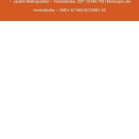
– Jardim Metropolitan – Hortolândia. CEP: 13184-792 | Município de
Hortolândia – CNPJ: 67.995.027/0001-32