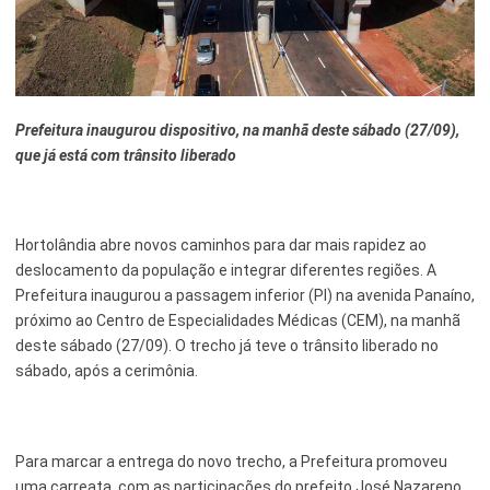
Esporte e Lazer
Notícias Anteriores a 2024
Finanças
Governo
Prefeitura inaugurou dispositivo, na manhã deste sábado (27/09),
que já está com trânsito liberado
Habitação
Inclusão e Desenvolvimento Social
Hortolândia abre novos caminhos para dar mais rapidez ao
Meio Ambiente, Desenvolvimento Sustentável e Assuntos
deslocamento da população e integrar diferentes regiões. A
Climáticos
Prefeitura inaugurou a passagem inferior (PI) na avenida Panaíno,
Mobilidade Urbana
próximo ao Centro de Especialidades Médicas (CEM), na manhã
deste sábado (27/09). O trecho já teve o trânsito liberado no
Obras
sábado, após a cerimônia.
Planejamento Urbano e Gestão Estratégica
Saúde
Para marcar a entrega do novo trecho, a Prefeitura promoveu
uma carreata, com as participações do prefeito José Nazareno
Segurança Pública