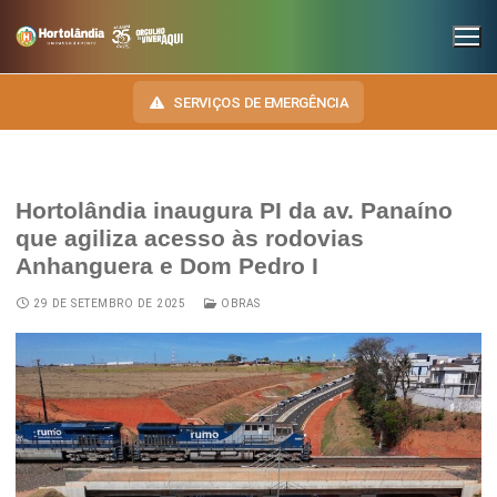
SERVIÇOS DE EMERGÊNCIA
Hortolândia inaugura PI da av. Panaíno
INSTITUCIONAL
que agiliza acesso às rodovias
Anhanguera e Dom Pedro I
SECRETARIAS
TRANSPARÊNCIA
29 DE SETEMBRO DE 2025
OBRAS
Administração e Gestão de Pessoal
NOSSA CIDADE
E-SIC
Assuntos Jurídicos
HINO, BRASÃO E BANDEIRA
OUVIDORIA
Cultura
Autoridades do Município
DIÁRIO OFICIAL
Desenvolvimento Econômico, Trabalho, Turismo e Inovação
Downloads
LEIS MUNICIPAIS
Educação, Ciência e Tecnologia
Telefones Úteis