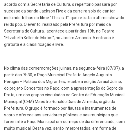
acordo com a Secretaria de Cultura, o repertório passará por
sucesso da banda Jackson Five e da carreira solo do cantor,
Serviços Urbanos
incluindo trilhas do filme “This is it”, que retrata o último show do
Tecnologia e Inovação
rei do pop. O evento, realizado pela Prefeitura por meio da
Secretaria de Cultura, acontece a partir das 19h, no Teatro
“Elizabeth Keller de Matos”, no Jardim Amanda. A entrada é
gratuita e a classificação é livre.
No clima das comemorações julinas, na segunda-feira (07/07), a
partir das 7h30, o Paço Municipal Prefeito Angelo Augusto
Perugini – Palácio dos Migrantes, recebe a edição Arraial Julino,
do projeto Concertos no Paço, com a apresentação do Sopro de
Prata, um dos grupos vinculados ao Centro de Educação Musical
Municipal (CEM) Maestro Ronaldo Dias de Almeida, órgão da
Prefeitura. O grupo é formado por flautas e instrumentos de
sopro e oferece aos servidores públicos e aos munícipes que
forem até o Paço Municipal um começo de dia diferenciado, com
muito musical. Desta vez, serão interpretados, em forma de