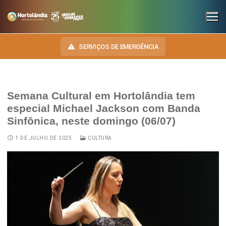
SERVIÇOS DE EMERGÊNCIA
Semana Cultural em Hortolândia tem
INSTITUCIONAL
especial Michael Jackson com Banda
Sinfônica, neste domingo (06/07)
SECRETARIAS
TRANSPARÊNCIA
1 DE JULHO DE 2025
CULTURA
Administração e Gestão de Pessoal
NOSSA CIDADE
E-SIC
Assuntos Jurídicos
HINO, BRASÃO E BANDEIRA
OUVIDORIA
Cultura
Autoridades do Município
DIÁRIO OFICIAL
Desenvolvimento Econômico, Trabalho, Turismo e Inovação
Downloads
LEIS MUNICIPAIS
Educação, Ciência e Tecnologia
Telefones Úteis