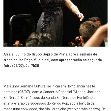
Esporte e Lazer
Notícias Anteriores a 2024
Finanças
Governo
Habitação
Inclusão e Desenvolvimento Social
Arraial Julino do Grupo Sopro de Prata abre a semana de
Meio Ambiente, Desenvolvimento Sustentável e Assuntos
trabalho, no Paço Municipal, com apresentação na segunda-
Climáticos
feira (07/07), às 7h30
Mobilidade Urbana
Obras
Mais uma Semana Cultural se inicia em Hortolândia neste
Planejamento Urbano e Gestão Estratégica
domingo (06/07), com o Concerto Especial “Michael Jackson
Sinfônico”. Os músicos da Banda Sinfônica de Hortolândia
Saúde
interpretarão os sucessos do Rei do Pop, sob a batuta da
maestrina convidada, Natália Laranjeira (ver biografia abaixo). De
Segurança Pública