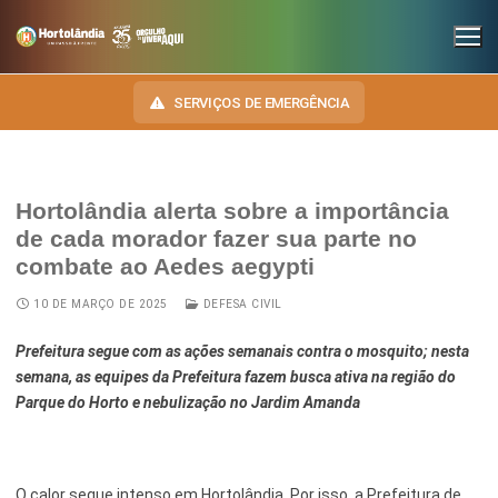
SERVIÇOS DE EMERGÊNCIA
Hortolândia alerta sobre a importância
INSTITUCIONAL
de cada morador fazer sua parte no
combate ao Aedes aegypti
SECRETARIAS
TRANSPARÊNCIA
10 DE MARÇO DE 2025
DEFESA CIVIL
Administração e Gestão de Pessoal
NOSSA CIDADE
E-SIC
Prefeitura segue com as ações semanais contra o mosquito; nesta
Assuntos Jurídicos
HINO, BRASÃO E BANDEIRA
OUVIDORIA
semana, as equipes da Prefeitura fazem busca ativa na região do
Cultura
Autoridades do Município
Parque do Horto e nebulização no Jardim Amanda
DIÁRIO OFICIAL
Desenvolvimento Econômico, Trabalho, Turismo e Inovação
Downloads
LEIS MUNICIPAIS
Educação, Ciência e Tecnologia
Telefones Úteis
O calor segue intenso em Hortolândia. Por isso, a Prefeitura de