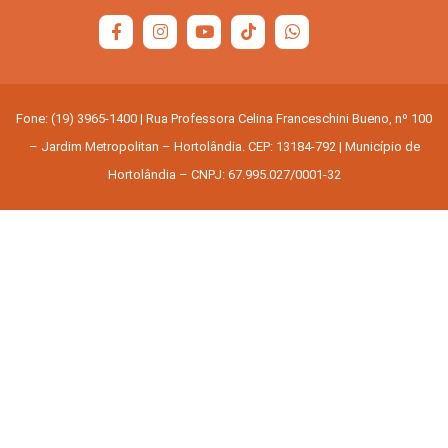
Fone: (19) 3965-1400 | Rua Professora Celina Franceschini Bueno, nº 100
– Jardim Metropolitan – Hortolândia. CEP: 13184-792 | Município de
Hortolândia – CNPJ: 67.995.027/0001-32