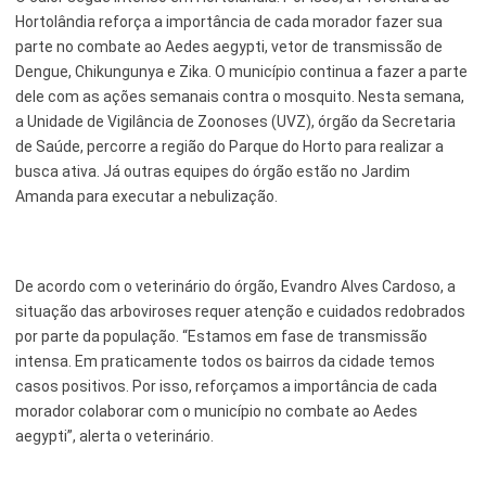
Hortolândia reforça a importância de cada morador fazer sua
Esporte e Lazer
Notícias Anteriores a 2024
parte no combate ao Aedes aegypti, vetor de transmissão de
Dengue, Chikungunya e Zika. O município continua a fazer a parte
Finanças
dele com as ações semanais contra o mosquito. Nesta semana,
Governo
a Unidade de Vigilância de Zoonoses (UVZ), órgão da Secretaria
de Saúde, percorre a região do Parque do Horto para realizar a
Habitação
busca ativa. Já outras equipes do órgão estão no Jardim
Amanda para executar a nebulização.
Inclusão e Desenvolvimento Social
Meio Ambiente, Desenvolvimento Sustentável e Assuntos
Climáticos
De acordo com o veterinário do órgão, Evandro Alves Cardoso, a
situação das arboviroses requer atenção e cuidados redobrados
Mobilidade Urbana
por parte da população. “Estamos em fase de transmissão
Obras
intensa. Em praticamente todos os bairros da cidade temos
casos positivos. Por isso, reforçamos a importância de cada
Planejamento Urbano e Gestão Estratégica
morador colaborar com o município no combate ao Aedes
aegypti”, alerta o veterinário.
Saúde
Segurança Pública