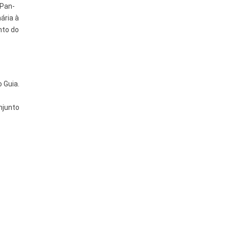
 Pan-
ária à
nto do
 Guia.
njunto