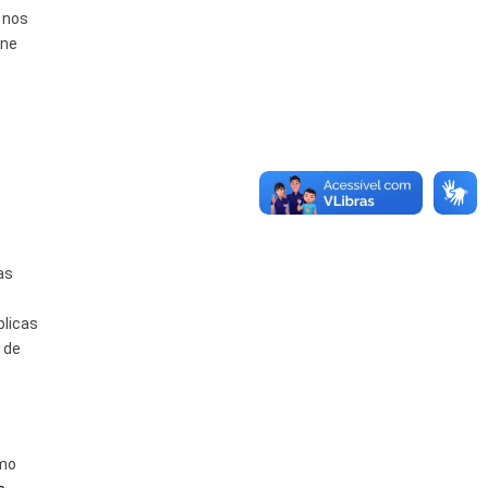
 nos
ane
as
blicas
 de
smo