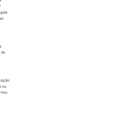
e
º
egida
las
o
o de
icação
s ou
ntes.