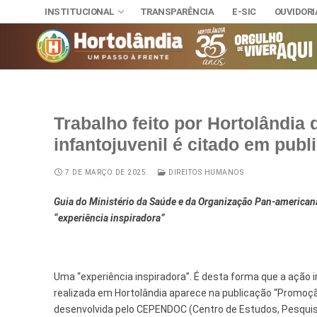
INSTITUCIONAL
TRANSPARÊNCIA
E-SIC
OUVIDORI
Trabalho feito por Hortolândia
INSTITUCIONAL
infantojuvenil é citado em publ
TRANSPARÊNCI
SECRETAR
E-SIC
Administra
NOSSA CI
7 DE MARÇO DE 2025
DIREITOS HUMANOS
OUVIDORIA
DIÁRIO OFICIAL
Assuntos J
HINO, BRA
Guia do Ministério da Saúde e da Organização Pan-americana
LEIS MUNICIPAIS
“experiência inspiradora”
Cultura
Autoridade
Desenvolvi
Download
Uma “experiência inspiradora”. É desta forma que a ação 
Educação, 
Telefones 
realizada em Hortolândia aparece na publicação “Promoçã
desenvolvida pelo CEPENDOC (Centro de Estudos, Pesqui
Esporte e 
Notícias A