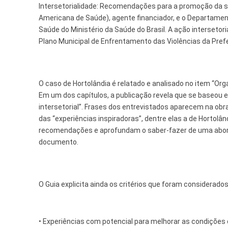
Intersetorialidade: Recomendações para a promoção da saú
Finanças
Americana de Saúde), agente financiador, e o Departame
Saúde do Ministério da Saúde do Brasil. A ação intersetor
Governo
Plano Municipal de Enfrentamento das Violências da Prefe
Habitação
Inclusão e
O caso de Hortolândia é relatado e analisado no item “Org
Em um dos capítulos, a publicação revela que se baseou em
Meio Ambie
intersetorial”. Frases dos entrevistados aparecem na obr
Mobilidade
das “experiências inspiradoras”, dentre elas a de Hortol
recomendações e aprofundam o saber-fazer de uma abord
Obras
documento.
Planejamen
Saúde
O Guia explicita ainda os critérios que foram considerado
Segurança
Serviços 
• Experiências com potencial para melhorar as condições