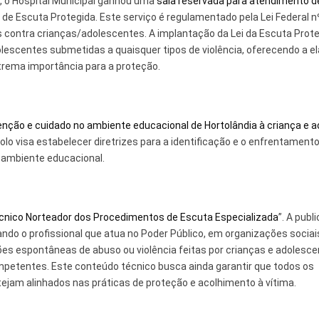
, o Hospital Municipal ganhou uma
sala reservada para atendimento d
o de Escuta Protegida. Este serviço é regulamentado pela Lei Federal n
 contra crianças/adolescentes. A implantação da Lei da Escuta Prot
olescentes submetidas a quaisquer tipos de violência, oferecendo a e
rema importância para a proteção.
enção e cuidado no ambiente educacional de Hortolândia à criança e a
colo visa estabelecer diretrizes para a identificação e o enfrentament
o ambiente educacional.
nico Norteador dos Procedimentos de Escuta Especializada
”. A publ
ndo o profissional que atua no Poder Público, em organizações sociai
es espontâneas de abuso ou violência feitas por crianças e adolesce
etentes. Este conteúdo técnico busca ainda garantir que todos os
stejam alinhados nas práticas de proteção e acolhimento à vítima.