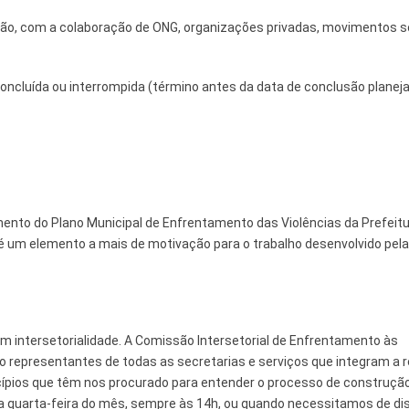
 e Inovação
 não, com a colaboração de ONG, organizações privadas, movimentos s
ncluída ou interrompida (término antes da data de conclusão planej
ento do Plano Municipal de Enfrentamento das Violências da Prefeitu
 é um elemento a mais de motivação para o trabalho desenvolvido pela
m intersetorialidade. A Comissão Intersetorial de Enfrentamento às
 representantes de todas as secretarias e serviços que integram a 
cípios que têm nos procurado para entender o processo de construçã
a quarta-feira do mês, sempre às 14h, ou quando necessitamos de dis