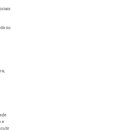
ociais
ada ou
ra,
rede
o e
cutir