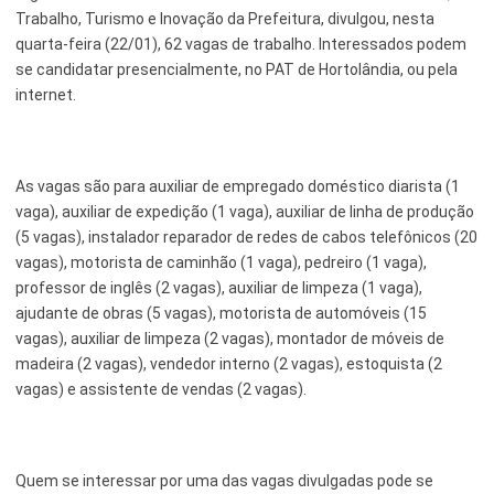
Trabalho, Turismo e Inovação da Prefeitura, divulgou, nesta
Esporte e Lazer
Notícias Anteriores a 2024
quarta-feira (22/01), 62 vagas de trabalho. Interessados podem
se candidatar presencialmente, no PAT de Hortolândia, ou pela
Finanças
internet.
Governo
Habitação
As vagas são para auxiliar de empregado doméstico diarista (1
Inclusão e Desenvolvimento Social
vaga), auxiliar de expedição (1 vaga), auxiliar de linha de produção
(5 vagas), instalador reparador de redes de cabos telefônicos (20
Meio Ambiente, Desenvolvimento Sustentável e Assuntos
vagas), motorista de caminhão (1 vaga), pedreiro (1 vaga),
Climáticos
professor de inglês (2 vagas), auxiliar de limpeza (1 vaga),
ajudante de obras (5 vagas), motorista de automóveis (15
Mobilidade Urbana
vagas), auxiliar de limpeza (2 vagas), montador de móveis de
Obras
madeira (2 vagas), vendedor interno (2 vagas), estoquista (2
vagas) e assistente de vendas (2 vagas).
Planejamento Urbano e Gestão Estratégica
Saúde
Quem se interessar por uma das vagas divulgadas pode se
Segurança Pública