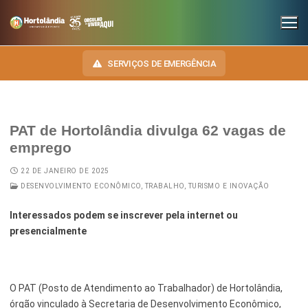
SERVIÇOS DE EMERGÊNCIA
PAT de Hortolândia divulga 62 vagas de
INSTITUCIONAL
emprego
SECRETARIAS
TRANSPARÊNCIA
22 DE JANEIRO DE 2025
DESENVOLVIMENTO ECONÔMICO, TRABALHO, TURISMO E INOVAÇÃO
Administração e Gestão de Pessoal
NOSSA CIDADE
E-SIC
Interessados podem se inscrever pela internet ou
Assuntos Jurídicos
HINO, BRASÃO E BANDEIRA
OUVIDORIA
presencialmente
Cultura
Autoridades do Município
DIÁRIO OFICIAL
Desenvolvimento Econômico, Trabalho, Turismo e Inovação
Downloads
O PAT (Posto de Atendimento ao Trabalhador) de Hortolândia,
LEIS MUNICIPAIS
Educação, Ciência e Tecnologia
Telefones Úteis
órgão vinculado à Secretaria de Desenvolvimento Econômico,