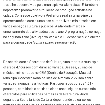
trabalho desenvolvido pelo município vai além disso. É também
Esporte e Lazer
Notícias Anteriores a 2024
importante promover a circulação da produção artística na
cidade. Com esse objetivo a Prefeitura realiza uma série de
Finanças
apresentações com alunos dos
cursos-livres
ministrados em
Governo
vários espaços culturais públicos. A atividade marca o
encerramento das atividades deste ano. A programação começa
Habitação
na segunda-feira (02/12) e vai até o dia 19 deste mês, e é aberta
para a comunidade
(confira abaixo a programação)
.
Inclusão e Desenvolvimento Social
Meio Ambiente, Desenvolvimento Sustentável e Assuntos
Climáticos
De acordo com a Secretaria de Cultura, atualmente o município
oferece 47 cursos com duração variada. Desses, 25 são de
Mobilidade Urbana
música, ministrados no CEM (Centro de Educação Musical
Obras
Municipal) Maestro Ronaldo Dias de Almeida, e 22 são sobre
variadas linguagens artísticas. Participam dos cursos 1.617
Planejamento Urbano e Gestão Estratégica
pessoas, com idade a partir de cinco anos. Alguns cursos são
oferecidos para entidades parceiras da Prefeitura. Ainda
Saúde
segundo a Secretaria de Cultura, dependendo do curso, os
Segurança Pública
períodos de abertura de inscrições são no início e no meio do ano.