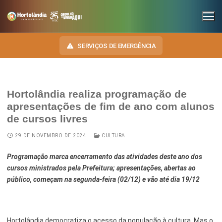
SERVIÇOS DE EMERGÊNCIA
Hortolândia realiza programação de
INSTITUCIONAL
apresentações de fim de ano com alunos
de cursos livres
SECRETARIAS
TRANSPARÊNCIA
29 DE NOVEMBRO DE 2024
CULTURA
Administração e Gestão de Pessoal
NOSSA CIDADE
E-SIC
Programação marca encerramento das atividades deste ano dos
Assuntos Jurídicos
HINO, BRASÃO E BANDEIRA
OUVIDORIA
cursos ministrados pela Prefeitura; apresentações, abertas ao
Cultura
Autoridades do Município
público, começam na segunda-feira (02/12) e vão até dia 19/12
DIÁRIO OFICIAL
Desenvolvimento Econômico, Trabalho, Turismo e Inovação
Downloads
LEIS MUNICIPAIS
Educação, Ciência e Tecnologia
Telefones Úteis
Hortolândia democratiza o acesso da população à cultura. Mas o