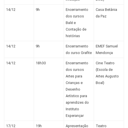
14/12
9h
Encerramento
Casa Betânia
dos cursos
da Paz
Balé e
Contação de
histórias
14/12
9h
Encerramento
EMEF Samuel
do curso Grafite
Mendonça
14/12
18h30
Encerramento
Cine Teatro
dos cursos
(Escola de
Artes para
Artes Augusto
Crianças e
Boal)
Desenho
Artístico para
aprendizes do
Instituto
Esperançar
17/12
19h
Apresentação
Teatro