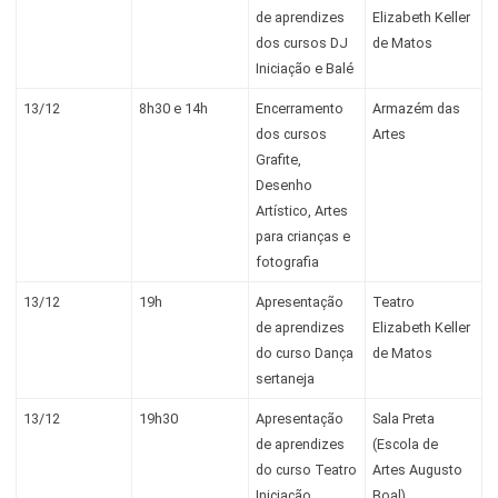
de aprendizes
Elizabeth Keller
dos cursos DJ
de Matos
Iniciação e Balé
13/12
8h30 e 14h
Encerramento
Armazém das
dos cursos
Artes
Grafite,
Desenho
Artístico, Artes
para crianças e
fotografia
13/12
19h
Apresentação
Teatro
de aprendizes
Elizabeth Keller
do curso Dança
de Matos
sertaneja
13/12
19h30
Apresentação
Sala Preta
de aprendizes
(Escola de
do curso Teatro
Artes Augusto
Iniciação
Boal)