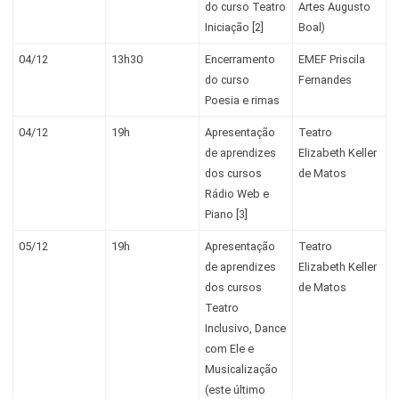
do curso Teatro
Artes Augusto
Iniciação [2]
Boal)
04/12
13h30
Encerramento
EMEF Priscila
do curso
Fernandes
Poesia e rimas
04/12
19h
Apresentação
Teatro
de aprendizes
Elizabeth Keller
dos cursos
de Matos
Rádio Web e
Piano [3]
05/12
19h
Apresentação
Teatro
de aprendizes
Elizabeth Keller
dos cursos
de Matos
Teatro
Inclusivo, Dance
com Ele e
Musicalização
(este último