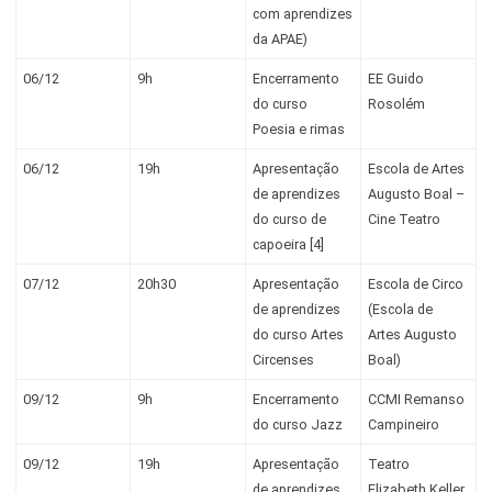
com aprendizes
da APAE)
06/12
9h
Encerramento
EE Guido
do curso
Rosolém
Poesia e rimas
06/12
19h
Apresentação
Escola de Artes
de aprendizes
Augusto Boal –
do curso de
Cine Teatro
capoeira [4]
07/12
20h30
Apresentação
Escola de Circo
de aprendizes
(Escola de
do curso Artes
Artes Augusto
Circenses
Boal)
09/12
9h
Encerramento
CCMI Remanso
do curso Jazz
Campineiro
09/12
19h
Apresentação
Teatro
de aprendizes
Elizabeth Keller