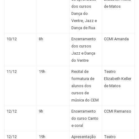
dos cursos
de Matos
Dança do
Ventre, Jazz e
Dança de Rua
10/12
8h
Encerramento
CCMI Amanda
dos cursos
Jazz e Dança
do Ventre
11/12
19h
Recital de
Teatro
formatura de
Elizabeth Keller
alunos dos
de Matos
cursos de
música do CEM
12/12
9h
Encerramento
CCMI Remanso
do curso Canto
e coral
12/12
19h
Apresentação
Teatro