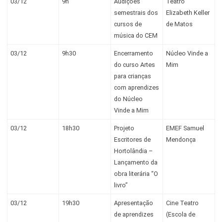
03/12
9h
Audições
Teatro
semestrais dos
Elizabeth Keller
cursos de
de Matos
música do CEM
03/12
9h30
Encerramento
Núcleo Vinde a
do curso Artes
Mim
para crianças
com aprendizes
do Núcleo
Vinde a Mim
03/12
18h30
Projeto
EMEF Samuel
Escritores de
Mendonça
Hortolândia –
Lançamento da
obra literária “O
livro”
03/12
19h30
Apresentação
Cine Teatro
de aprendizes
(Escola de