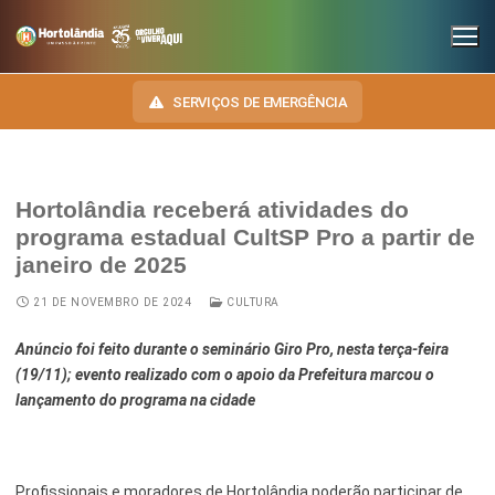
SERVIÇOS DE EMERGÊNCIA
Hortolândia receberá atividades do
INSTITUCIONAL
programa estadual CultSP Pro a partir de
janeiro de 2025
SECRETARIAS
TRANSPARÊNCIA
21 DE NOVEMBRO DE 2024
CULTURA
Administração e Gestão de Pessoal
NOSSA CIDADE
E-SIC
Anúncio foi feito durante o seminário Giro Pro, nesta terça-feira
Assuntos Jurídicos
HINO, BRASÃO E BANDEIRA
OUVIDORIA
(19/11); evento realizado com o apoio da Prefeitura marcou o
Cultura
Autoridades do Município
lançamento do programa na cidade
DIÁRIO OFICIAL
Desenvolvimento Econômico, Trabalho, Turismo e Inovação
Downloads
LEIS MUNICIPAIS
Educação, Ciência e Tecnologia
Telefones Úteis
Profissionais e moradores de Hortolândia poderão participar de