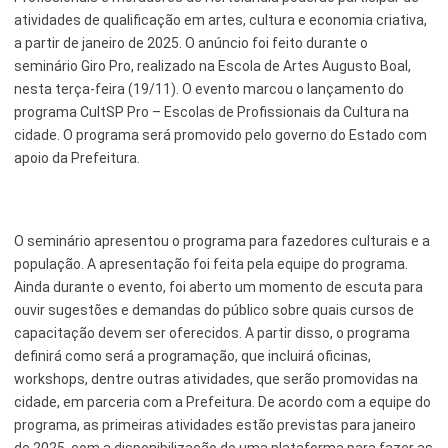
atividades de qualificação em artes, cultura e economia criativa,
Esporte e Lazer
Notícias Anteriores a 2024
a partir de janeiro de 2025. O anúncio foi feito durante o
seminário Giro Pro, realizado na Escola de Artes Augusto Boal,
Finanças
nesta terça-feira (19/11). O evento marcou o lançamento do
Governo
programa CultSP Pro – Escolas de Profissionais da Cultura na
cidade. O programa será promovido pelo governo do Estado com
Habitação
apoio da Prefeitura.
Inclusão e Desenvolvimento Social
Meio Ambiente, Desenvolvimento Sustentável e Assuntos
O seminário apresentou o programa para fazedores culturais e a
Climáticos
população. A apresentação foi feita pela equipe do programa.
Ainda durante o evento, foi aberto um momento de escuta para
Mobilidade Urbana
ouvir sugestões e demandas do público sobre quais cursos de
Obras
capacitação devem ser oferecidos. A partir disso, o programa
definirá como será a programação, que incluirá oficinas,
Planejamento Urbano e Gestão Estratégica
workshops, dentre outras atividades, que serão promovidas na
cidade, em parceria com a Prefeitura. De acordo com a equipe do
Saúde
programa, as primeiras atividades estão previstas para janeiro
Segurança Pública
de 2025, com a disponibilização de uma plataforma para fazer as