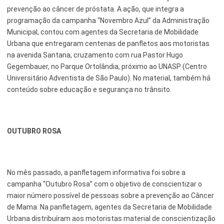
prevenção ao câncer de próstata. A ação, que integra a
Esporte e Lazer
Notícias Anteriores a 2024
programação da campanha “Novembro Azul” da Administração
Municipal, contou com agentes da Secretaria de Mobilidade
Finanças
Urbana que entregaram centenas de panfletos aos motoristas
Governo
na avenida Santana, cruzamento com rua Pastor Hugo
Gegembauer, no Parque Ortolândia, próximo ao UNASP (Centro
Habitação
Universitário Adventista de São Paulo). No material, também há
conteúdo sobre educação e segurança no trânsito.
Inclusão e Desenvolvimento Social
Meio Ambiente, Desenvolvimento Sustentável e Assuntos
Climáticos
OUTUBRO ROSA
Mobilidade Urbana
Obras
No mês passado, a panfletagem informativa foi sobre a
campanha “Outubro Rosa” com o objetivo de conscientizar o
Planejamento Urbano e Gestão Estratégica
maior número possível de pessoas sobre a prevenção ao Câncer
Saúde
de Mama. Na panfletagem, agentes da Secretaria de Mobilidade
Urbana distribuíram aos motoristas material de conscientização
Segurança Pública