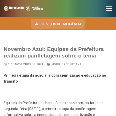
SERVIÇOS DE EMERGÊNCIA
Novembro Azul: Equipes da Prefeitura
INSTITUCIONAL
realizam panfletagem sobre o tema
SECRETARIAS
TRANSPARÊNCIA
6 DE NOVEMBRO DE 2024
MOBILIDADE URBANA
Administração e Gestão de Pessoal
NOSSA CIDADE
E-SIC
Primeira etapa da ação alia conscientização e educação no
trânsito
Assuntos Jurídicos
HINO, BRASÃO E BANDEIRA
OUVIDORIA
Cultura
Autoridades do Município
DIÁRIO OFICIAL
Equipes da Prefeitura de Hortolândia realizaram, na tarde de
Desenvolvimento Econômico, Trabalho, Turismo e Inovação
Downloads
segunda-feira (05/11), a primeira etapa da panfletagem
LEIS MUNICIPAIS
Educação, Ciência e Tecnologia
Telefones Úteis
informativa sobre a necessidade de conscientização e