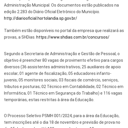
Administração Municipal. Os documentos estão publicados na
Esporte e Lazer
Notícias Anteriores a 2024
edição 2.283 do Diário Oficial Eletrônico do Município.
http://diariooficial.hortolandia.sp.gov.br/
Finanças
Também estão disponíveis no portal da empresa que realizará as
Governo
provas, a SHDias.
https://www.shdias.com.br/concursos/
Habitação
Inclusão e Desenvolvimento Social
Segundo a Secretaria de Administração e Gestão de Pessoal, o
objetivo é preencher 80 vagas de provimento efetivo para cargos
Meio Ambiente, Desenvolvimento Sustentável e Assuntos
diversos (36 assistentes administrativos; 25 auxiliares de apoio
Climáticos
escolar; 01 agente de fiscalização; 05 educadores infanto-
juvenis; 05 monitores sociais; 03 fiscais de comércio, serviços,
Mobilidade Urbana
tributos e posturas; 02 Técnico em Contabilidade; 02 Técnico em
Informática; 01 Técnico em Segurança do Trabalho) e 116 vagas
Obras
temporárias, estas restritas à área da Educação.
Planejamento Urbano e Gestão Estratégica
O Processo Seletivo PSMH 001/2024, para a área da Educação,
Saúde
tem inscrições até o dia 18 de novembro e previsão de prova no
Segurança Pública