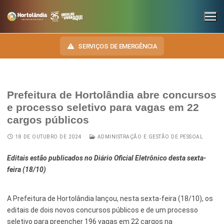
SERVIÇOS DE EMERGÊNCIA
Prefeitura de Hortolândia abre concursos
INSTITUCIONAL
e processo seletivo para vagas em 22
cargos públicos
SECRETARIAS
TRANSPARÊNCIA
18 DE OUTUBRO DE 2024
ADMINISTRAÇÃO E GESTÃO DE PESSOAL
Administração e Gestão de Pessoal
NOSSA CIDADE
E-SIC
Editais estão publicados no Diário Oficial Eletrônico desta sexta-
Assuntos Jurídicos
HINO, BRASÃO E BANDEIRA
OUVIDORIA
feira (18/10)
Cultura
Autoridades do Município
DIÁRIO OFICIAL
A Prefeitura de Hortolândia lançou, nesta sexta-feira (18/10), os
Desenvolvimento Econômico, Trabalho, Turismo e Inovação
Downloads
editais de dois novos concursos públicos e de um processo
LEIS MUNICIPAIS
Educação, Ciência e Tecnologia
Telefones Úteis
seletivo para preencher 196 vagas em 22 cargos na