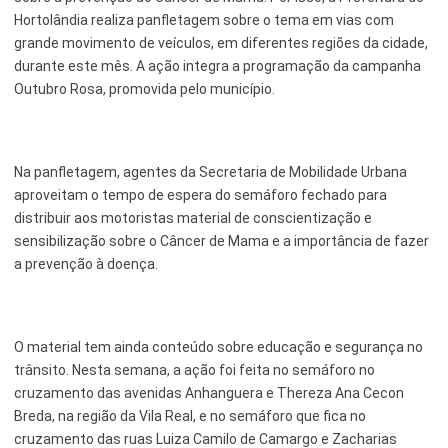
Hortolândia realiza panfletagem sobre o tema em vias com
Esporte e Lazer
Notícias Anteriores a 2024
grande movimento de veículos, em diferentes regiões da cidade,
durante este mês. A ação integra a programação da campanha
Finanças
Outubro Rosa, promovida pelo município.
Governo
Habitação
Na panfletagem, agentes da Secretaria de Mobilidade Urbana
Inclusão e Desenvolvimento Social
aproveitam o tempo de espera do semáforo fechado para
distribuir aos motoristas material de conscientização e
Meio Ambiente, Desenvolvimento Sustentável e Assuntos
sensibilização sobre o Câncer de Mama e a importância de fazer
Climáticos
a prevenção à doença.
Mobilidade Urbana
Obras
O material tem ainda conteúdo sobre educação e segurança no
Planejamento Urbano e Gestão Estratégica
trânsito. Nesta semana, a ação foi feita no semáforo no
cruzamento das avenidas Anhanguera e Thereza Ana Cecon
Saúde
Breda, na região da Vila Real, e no semáforo que fica no
cruzamento das ruas Luiza Camilo de Camargo e Zacharias
Segurança Pública