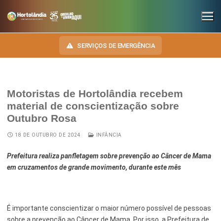
SERVIÇOS DE EMERGÊNCIA
Motoristas de Hortolândia recebem
INSTITUCIONAL
material de conscientização sobre
Outubro Rosa
SECRETARIAS
TRANSPARÊNCIA
18 DE OUTUBRO DE 2024
INFÂNCIA
Administração e Gestão de Pessoal
NOSSA CIDADE
E-SIC
Prefeitura realiza panfletagem sobre prevenção ao Câncer de Mama
Assuntos Jurídicos
HINO, BRASÃO E BANDEIRA
OUVIDORIA
em cruzamentos de grande movimento, durante este mês
Cultura
Autoridades do Município
DIÁRIO OFICIAL
Desenvolvimento Econômico, Trabalho, Turismo e Inovação
Downloads
É importante conscientizar o maior número possível de pessoas
LEIS MUNICIPAIS
Educação, Ciência e Tecnologia
Telefones Úteis
sobre a prevenção ao Câncer de Mama. Por isso, a Prefeitura de