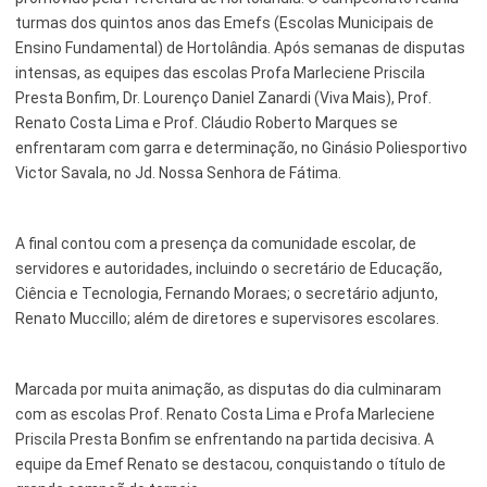
turmas dos quintos anos das Emefs (Escolas Municipais de
Esporte e Lazer
Notícias Anteriores a 2024
Ensino Fundamental) de Hortolândia. Após semanas de disputas
intensas, as equipes das escolas Profa Marleciene Priscila
Finanças
Presta Bonfim, Dr. Lourenço Daniel Zanardi (Viva Mais), Prof.
Governo
Renato Costa Lima e Prof. Cláudio Roberto Marques se
enfrentaram com garra e determinação, no Ginásio Poliesportivo
Habitação
Victor Savala, no Jd. Nossa Senhora de Fátima.
Inclusão e Desenvolvimento Social
A final contou com a presença da comunidade escolar, de
Meio Ambiente, Desenvolvimento Sustentável e Assuntos
servidores e autoridades, incluindo o secretário de Educação,
Climáticos
Ciência e Tecnologia, Fernando Moraes; o secretário adjunto,
Mobilidade Urbana
Renato Muccillo; além de diretores e supervisores escolares.
Obras
Marcada por muita animação, as disputas do dia culminaram
Planejamento Urbano e Gestão Estratégica
com as escolas Prof. Renato Costa Lima e Profa Marleciene
Priscila Presta Bonfim se enfrentando na partida decisiva. A
Saúde
equipe da Emef Renato se destacou, conquistando o título de
Segurança Pública