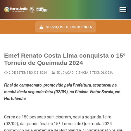
SERVIÇOS DE EMERGÊNCIA
Emef Renato Costa Lima conquista o 15º
INSTITUCIONAL
Torneio de Queimada 2024
SECRETARIAS
TRANSPARÊNCIA
2 DE SETEMBRO DE 2024
EDUCAÇÃO, CIÊNCIA E TECNOLOGIA
Administração e Gestão de Pessoal
NOSSA CIDADE
E-SIC
Final do campeonato, promovido pela Prefeitura, aconteceu na
manhã desta segunda-feira (02/09), na Ginásio Victor Savala, em
Assuntos Jurídicos
HINO, BRASÃO E BANDEIRA
OUVIDORIA
Hortolândia
Cultura
Autoridades do Município
DIÁRIO OFICIAL
Desenvolvimento Econômico, Trabalho, Turismo e Inovação
Cerca de 150 pessoas participaram, nesta segunda-feira
Downloads
(02/09), da grande final do 15º Torneio de Queimada 2024,
LEIS MUNICIPAIS
Educação, Ciência e Tecnologia
Telefones Úteis
promovido pela Prefeitura de Hortolândia. O campeonato reuniu