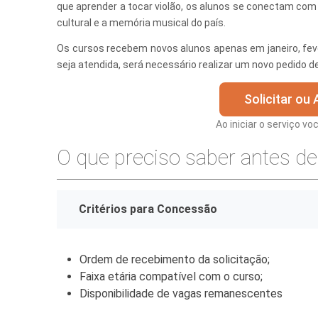
que aprender a tocar violão, os alunos se conectam com 
Finanças
cultural e a memória musical do país.
Os cursos recebem novos alunos apenas em janeiro, fever
Governo
seja atendida, será necessário realizar um novo pedido d
Habitação
Solicitar ou
Inclusão e
Ao iniciar o serviço vo
Meio Ambie
O que preciso saber antes de 
Mobilidade
Obras
Critérios para Concessão
Planejamen
Saúde
Ordem de recebimento da solicitação;
Segurança
Faixa etária compatível com o curso;
Disponibilidade de vagas remanescentes
Serviços 