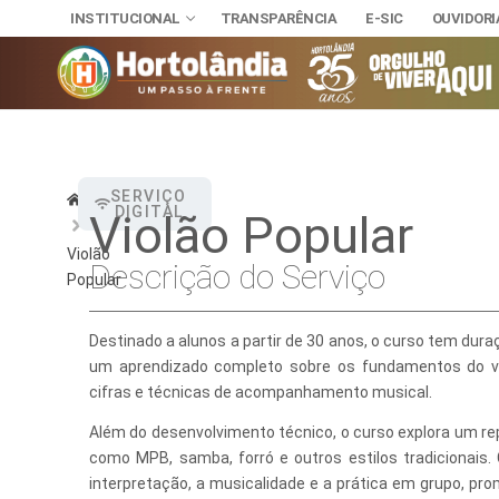
INSTITUCIONAL
TRANSPARÊNCIA
E-SIC
OUVIDORI
INSTITUCIONAL
SERVIÇO
Home
DIGITAL
Violão Popular
TRANSPARÊNCI
SECRETAR
E-SIC
Violão
Descrição do Serviço
Administra
NOSSA CI
OUVIDORIA
Popular
DIÁRIO OFICIAL
Assuntos J
HINO, BRA
LEIS MUNICIPAIS
Destinado a alunos a partir de 30 anos, o curso tem du
Cultura
Autoridade
um aprendizado completo sobre os fundamentos do viol
cifras e técnicas de acompanhamento musical.
Desenvolvi
Download
Além do desenvolvimento técnico, o curso explora um repe
Educação, 
Telefones 
como MPB, samba, forró e outros estilos tradicionais
interpretação, a musicalidade e a prática em grupo, pro
Esporte e 
Notícias A