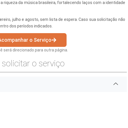
a riqueza da música brasileira, fortalecendo laços com a identidade
eiro, julho e agosto, sem lista de espera. Caso sua solicitação não
entro dos períodos indicados.
 Acompanhar o Serviço
 Desenvolvimento Social
cê será direcionado para outra página.
nte, Desenvolvimento Sustentável e Assuntos Climáticos
solicitar o serviço
 Urbana
to Urbano e Gestão Estratégica
 Pública
Urbanos