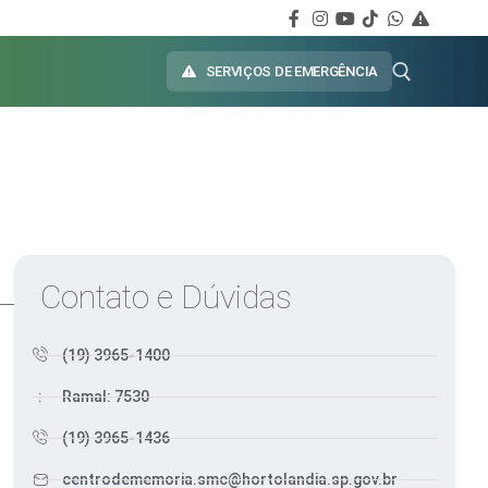
SERVIÇOS DE EMERGÊNCIA
Contato e Dúvidas
(19) 3965-1400
Ramal: 7530
(19) 3965-1436
centrodememoria.smc@hortolandia.sp.gov.br