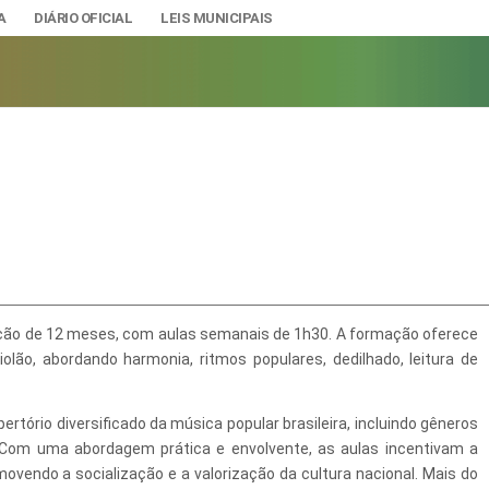
A
DIÁRIO OFICIAL
LEIS MUNICIPAIS
A
IAS
ção e Gestão de Pessoal
DADE
urídicos
SÃO E BANDEIRA
ração de 12 meses, com aulas semanais de 1h30. A formação oferece
s do Município
ão, abordando harmonia, ritmos populares, dedilhado, leitura de
mento Econômico, Trabalho, Turismo e Inovação
s
rtório diversificado da música popular brasileira, incluindo gêneros
Ciência e Tecnologia
Úteis
. Com uma abordagem prática e envolvente, as aulas incentivam a
movendo a socialização e a valorização da cultura nacional. Mais do
Lazer
nteriores a 2024