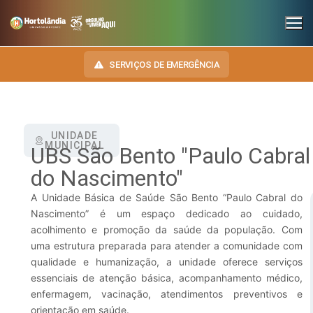
SERVIÇOS DE EMERGÊNCIA
UNIDADE
INSTITUCIONAL
MUNICIPAL
UBS São Bento "Paulo Cabral
SECRETARIAS
do Nascimento"
TRANSPARÊNCIA
Administração e Gestão de Pessoal
A Unidade Básica de Saúde São Bento “Paulo Cabral do
NOSSA CIDADE
E-SIC
Nascimento” é um espaço dedicado ao cuidado,
Assuntos Jurídicos
HINO, BRASÃO E BANDEIRA
acolhimento e promoção da saúde da população. Com
OUVIDORIA
uma estrutura preparada para atender a comunidade com
Cultura
Autoridades do Município
qualidade e humanização, a unidade oferece serviços
DIÁRIO OFICIAL
essenciais de atenção básica, acompanhamento médico,
Desenvolvimento Econômico, Trabalho, Turismo e Inovação
Downloads
enfermagem, vacinação, atendimentos preventivos e
LEIS MUNICIPAIS
Educação, Ciência e Tecnologia
Telefones Úteis
orientação em saúde.