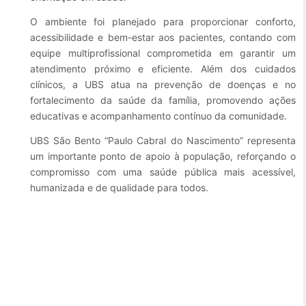
Esporte e Lazer
O ambiente foi planejado para proporcionar conforto,
Notícias Anteriores a 2024
acessibilidade e bem-estar aos pacientes, contando com
Finanças
equipe multiprofissional comprometida em garantir um
atendimento próximo e eficiente. Além dos cuidados
Governo
clínicos, a UBS atua na prevenção de doenças e no
fortalecimento da saúde da família, promovendo ações
Habitação
educativas e acompanhamento contínuo da comunidade.
Inclusão e Desenvolvimento Social
UBS São Bento “Paulo Cabral do Nascimento” representa
Meio Ambiente, Desenvolvimento Sustentável e Assuntos
um importante ponto de apoio à população, reforçando o
Climáticos
compromisso com uma saúde pública mais acessível,
humanizada e de qualidade para todos.
Mobilidade Urbana
Obras
Planejamento Urbano e Gestão Estratégica
Saúde
Segurança Pública