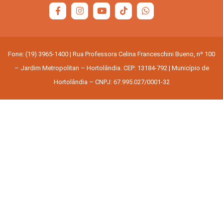
Fone: (19) 3965-1400 | Rua Professora Celina Franceschini Bueno, nº 100
– Jardim Metropolitan – Hortolândia. CEP: 13184-792 | Município de
Hortolândia – CNPJ: 67.995.027/0001-32