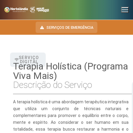
SERVIÇOS DE EMERGÊNCIA
SERVIÇO
INSTITUCIONAL
DIGITAL
Terapia Holística (Programa
SECRETARIAS
Viva Mais)
TRANSPARÊNCIA
Descrição do Serviço
Administração e Gestão de Pessoal
NOSSA CIDADE
E-SIC
Assuntos Jurídicos
HINO, BRASÃO E BANDEIRA
OUVIDORIA
A terapia holística é uma abordagem terapêutica integrativa
Cultura
Autoridades do Município
que utiliza um conjunto de técnicas naturais e
DIÁRIO OFICIAL
complementares para promover o equilíbrio entre o corpo,
Desenvolvimento Econômico, Trabalho, Turismo e Inovação
Downloads
mente e espírito. Ao considerar o ser humano em sua
LEIS MUNICIPAIS
totalidade, essa terapia busca restaurar a harmonia e o
Educação, Ciência e Tecnologia
Telefones Úteis