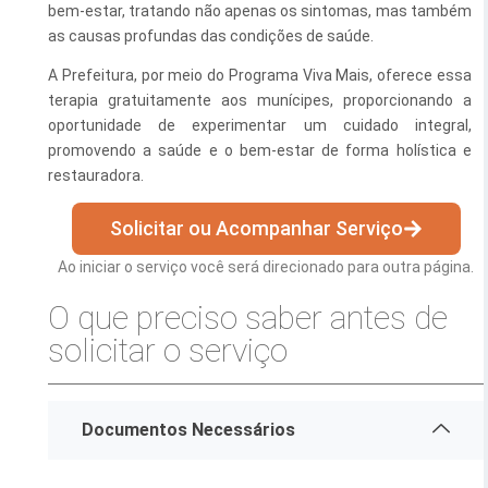
bem-estar, tratando não apenas os sintomas, mas também
Esporte e Lazer
Notícias Anteriores a 2024
as causas profundas das condições de saúde.
A Prefeitura, por meio do Programa Viva Mais, oferece essa
Finanças
terapia gratuitamente aos munícipes, proporcionando a
Governo
oportunidade de experimentar um cuidado integral,
promovendo a saúde e o bem-estar de forma holística e
Habitação
restauradora.
Inclusão e Desenvolvimento Social
Solicitar ou Acompanhar Serviço
Meio Ambiente, Desenvolvimento Sustentável e Assuntos
Ao iniciar o serviço você será direcionado para outra página.
Climáticos
O que preciso saber antes de
Mobilidade Urbana
solicitar o serviço
Obras
Planejamento Urbano e Gestão Estratégica
Documentos Necessários
Saúde
Segurança Pública