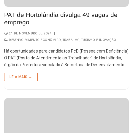
Esporte e Lazer
Notícias Anteriores a 2024
PAT de Hortolândia divulga 49 vagas de
Finanças
emprego
Governo
21 DE NOVEMBRO DE 2024
|
DESENVOLVIMENTO ECONÔMICO, TRABALHO, TURISMO E INOVAÇÃO
Habitação
Há oportunidades para candidatos PcD (Pessoa com Deficiência)
Inclusão e Desenvolvimento Social
O PAT (Posto de Atendimento ao Trabalhador) de Hortolândia,
órgão da Prefeitura vinculado à Secretaria de Desenvolvimento…
Meio Ambiente, Desenvolvimento Sustentável e Assuntos
Climáticos
LEIA MAIS →
Mobilidade Urbana
Obras
Planejamento Urbano e Gestão Estratégica
Saúde
Segurança Pública