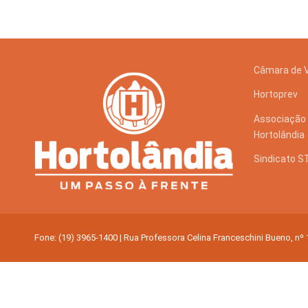
Finanças
Governo
Câmara de 
Habitação
Hortoprev
Inclusão e
Associação 
Meio Ambie
Hortolândia
Mobilidade
Sindicato 
Obras
Planejamen
Fone: (19) 3965-1400 | Rua Professora Celina Franceschini Bueno, nº
Saúde
Segurança
Serviços 