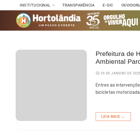
INSTITUCIONAL
TRANSPARÊNCIA
E-SIC
OUVIDORI
Prefeitura de 
INSTITUCIONAL
Ambiental Par
TRANSPARÊNCI
SECRETAR
E-SIC
29 DE JANEIRO DE 202
Administra
NOSSA CI
OUVIDORIA
DIÁRIO OFICIAL
Entres as intervenções
Assuntos J
HINO, BRA
bicicletas motorizada
LEIS MUNICIPAIS
Cultura
Autoridade
Desenvolvi
Download
LEIA MAIS →
Educação, 
Telefones 
Esporte e 
Notícias A