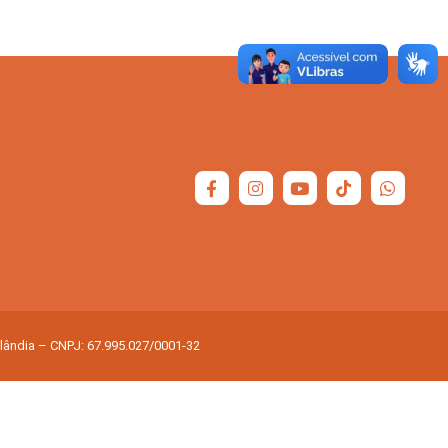
olândia – CNPJ: 67.995.027/0001-32