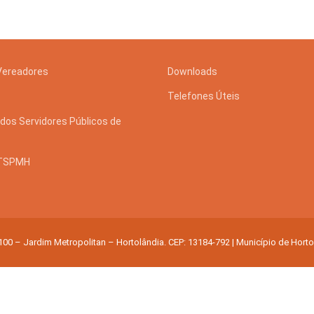
Vereadores
Downloads
Telefones Úteis
 Desenvolvimento Social
dos Servidores Públicos de
nte, Desenvolvimento Sustentável e Assuntos Climáticos
 Urbana
STSPMH
to Urbano e Gestão Estratégica
 100 – Jardim Metropolitan – Hortolândia. CEP: 13184-792 | Município de Hort
 Pública
Urbanos