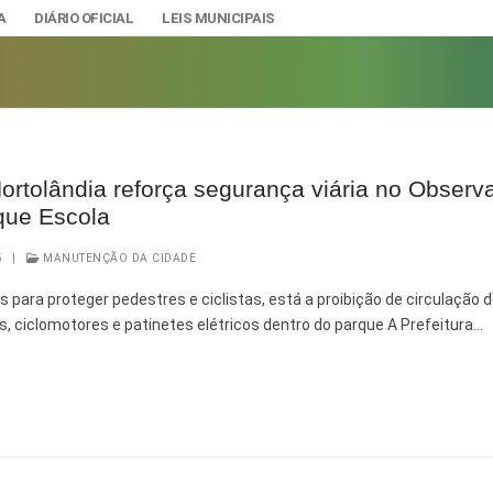
A
DIÁRIO OFICIAL
LEIS MUNICIPAIS
Hortolândia reforça segurança viária no Observa
que Escola
A
IAS
5
|
MANUTENÇÃO DA CIDADE
ção e Gestão de Pessoal
DADE
 para proteger pedestres e ciclistas, está a proibição de circulação 
urídicos
SÃO E BANDEIRA
s, ciclomotores e patinetes elétricos dentro do parque A Prefeitura…
s do Município
mento Econômico, Trabalho, Turismo e Inovação
s
Ciência e Tecnologia
Úteis
Lazer
nteriores a 2024