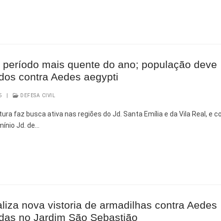
 e Inovação
 período mais quente do ano; população deve
dos contra Aedes aegypti
5
|
DEFESA CIVIL
ra faz busca ativa nas regiões do Jd. Santa Emília e da Vila Real, e c
ínio Jd. de…
aliza nova vistoria de armadilhas contra Aedes
adas no Jardim São Sebastião