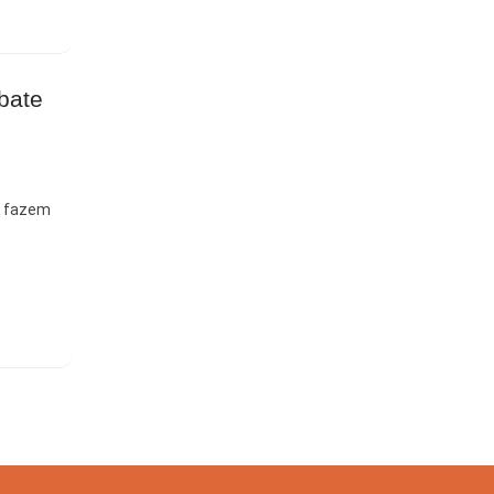
bate
Z fazem