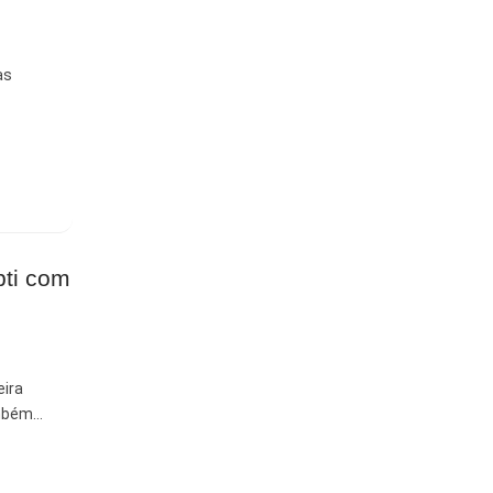
as
pti com
eira
ambém…