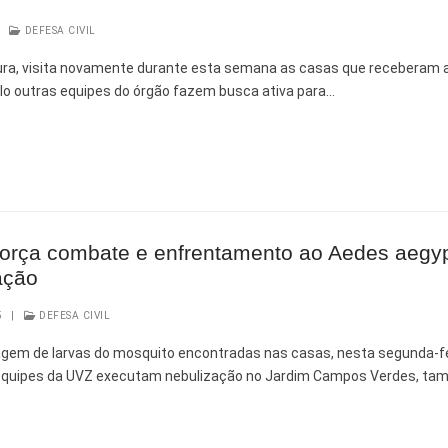
|
DEFESA CIVIL
tura, visita novamente durante esta semana as casas que receberam 
lo outras equipes do órgão fazem busca ativa para…
eforça combate e enfrentamento ao Aedes aegy
ação
5
|
DEFESA CIVIL
tagem de larvas do mosquito encontradas nas casas, nesta segunda-f
, equipes da UVZ executam nebulização no Jardim Campos Verdes, t