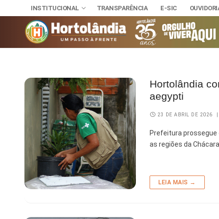
INSTITUCIONAL
TRANSPARÊNCIA
E-SIC
OUVIDORI
Hortolândia co
INSTITUCIONAL
aegypti
TRANSPARÊNCI
SECRETAR
E-SIC
23 DE ABRIL DE 2026
|
Administra
NOSSA CI
OUVIDORIA
DIÁRIO OFICIAL
Prefeitura prossegue
Assuntos J
HINO, BRA
as regiões da Chácara
LEIS MUNICIPAIS
Cultura
Autoridade
Desenvolvi
Download
LEIA MAIS →
Educação, 
Telefones 
Esporte e 
Notícias A