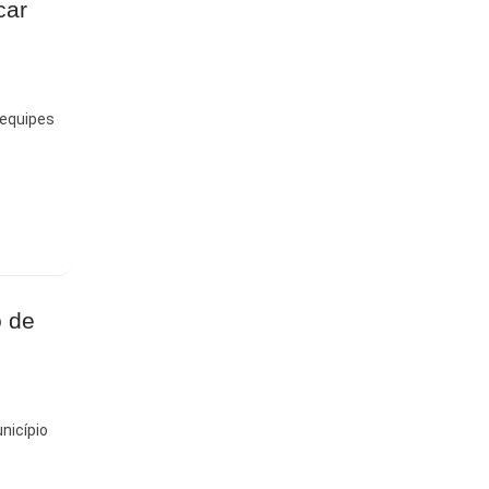
car
 equipes
o de
nicípio