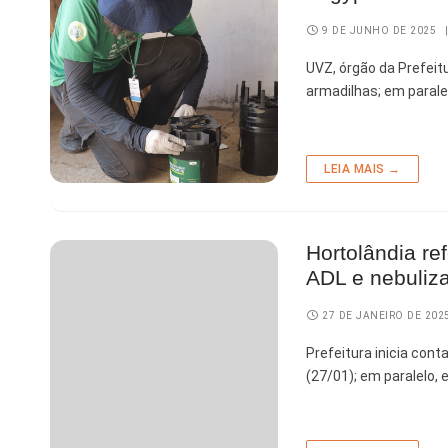
9 DE JUNHO DE 2025
UVZ, órgão da Prefei
armadilhas; em parale
LEIA MAIS →
Hortolândia r
ADL e nebuliz
27 DE JANEIRO DE 202
Prefeitura inicia con
(27/01); em paralelo