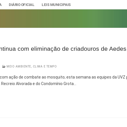
A
DIÁRIO OFICIAL
LEIS MUNICIPAIS
ntinua com eliminação de criadouros de Aedes
A
IAS
MEIO AMBIENTE, CLIMA E TEMPO
ção e Gestão de Pessoal
DADE
 com ação de combate ao mosquito; esta semana as equipes da UVZ
urídicos
SÃO E BANDEIRA
 Recreio Alvorada e do Condomínio Grota…
s do Município
mento Econômico, Trabalho, Turismo e Inovação
s
Ciência e Tecnologia
Úteis
Lazer
nteriores a 2024