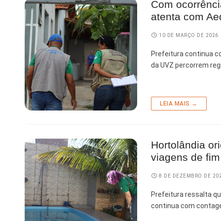
Com ocorrência
atenta com Ae
Finanças
Governo
10 DE MARÇO DE 2026
Prefeitura continua 
Habitação
da UVZ percorrem reg
Inclusão e
Meio Ambie
LEIA MAIS →
Mobilidade
Obras
Hortolândia or
Planejamen
viagens de fim
Saúde
8 DE DEZEMBRO DE 20
Segurança
Prefeitura ressalta q
continua com contage
Serviços 