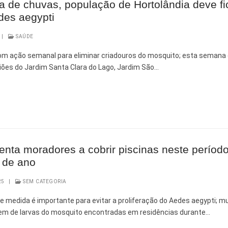
 de chuvas, população de Hortolândia deve fi
des aegypti
|
SAÚDE
com ação semanal para eliminar criadouros do mosquito; esta semana
iões do Jardim Santa Clara do Lago, Jardim São…
 Desenvolvimento Social
nte, Desenvolvimento Sustentável e Assuntos Climáticos
 Urbana
ienta moradores a cobrir piscinas neste períod
to Urbano e Gestão Estratégica
 de ano
25
|
SEM CATEGORIA
 Pública
ue medida é importante para evitar a proliferação do Aedes aegypti; mu
m de larvas do mosquito encontradas em residências durante…
Urbanos