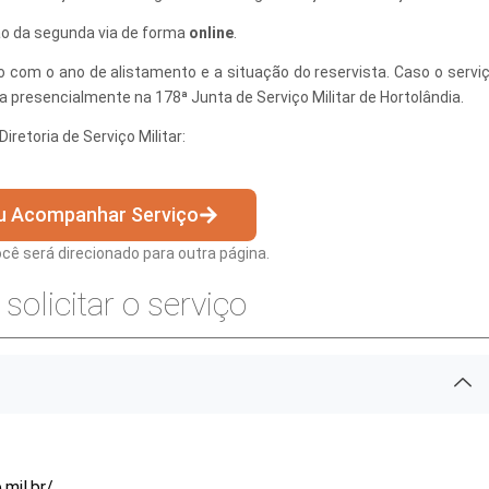
ação da segunda via de forma
online
.
do com o ano de alistamento e a situação do reservista. Caso o servi
ita presencialmente na 178ª Junta de Serviço Militar de Hortolândia.
retoria de Serviço Militar:
 Desenvolvimento Social
nte, Desenvolvimento Sustentável e Assuntos Climáticos
ou Acompanhar Serviço
 Urbana
você será direcionado para outra página.
solicitar o serviço
to Urbano e Gestão Estratégica
 Pública
Urbanos
.mil.br/
.