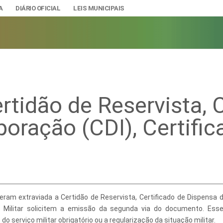
A
DIÁRIO OFICIAL
LEIS MUNICIPAIS
tidão de Reservista, C
A
IAS
poração (CDI), Certifi
ção e Gestão de Pessoal
DADE
urídicos
SÃO E BANDEIRA
s do Município
mento Econômico, Trabalho, Turismo e Inovação
s
eram extraviada a Certidão de Reservista, Certificado de Dispensa 
Ciência e Tecnologia
Úteis
ço Militar solicitem a emissão da segunda via do documento. Ess
Lazer
nteriores a 2024
serviço militar obrigatório ou a regularização da situação militar.