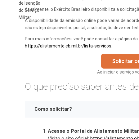
de Isenção
Atualmente, o Exército Brasileiro disponibiliza a solicit
Finanças
do Serviço
Militar
A disponibilidade da emissão online pode variar de acor
Governo
não esteja disponível no portal, a solicitação deve ser fe
Habitação
Para mais informações, você pode consultar a página da Di
https://alistamento.eb.mil.br/lista-servicos
.
Inclusão e
Meio Ambie
Solicitar 
Mobilidade
Ao iniciar o serviço 
Obras
O que preciso saber antes de 
Planejamen
Saúde
Como solicitar?
Segurança
Acesse o Portal de Alistamento Militar
Serviços 
Visite o site oficial:
https://alistamento.eb