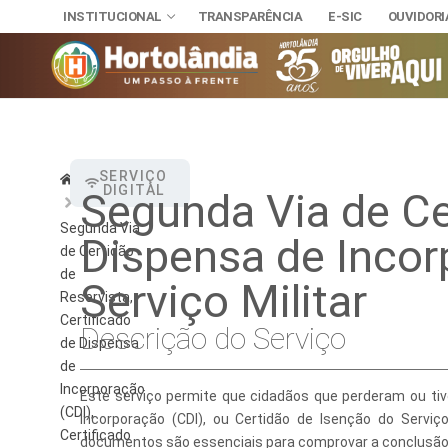
INSTITUCIONAL
TRANSPARÊNCIA
E-SIC
OUVIDORI
INSTITUCIONAL
SERVIÇO
Home
DIGITAL
Segunda Via de Cer
TRANSPARÊNCI
SECRETAR
E-SIC
Segunda Via
Dispensa de Incor
Administra
NOSSA CI
OUVIDORIA
de Certidão
DIÁRIO OFICIAL
de
Assuntos J
Serviço Militar
HINO, BRA
LEIS MUNICIPAIS
Reservista,
Certificado
Cultura
Autoridade
Descrição do Serviço
de Dispensa
Desenvolvi
Download
de
Incorporação
Este serviço permite que cidadãos que perderam ou tiv
Educação, 
Telefones 
(CDI),
Incorporação (CDI), ou Certidão de Isenção do Servi
Certificado
Esporte e 
Notícias A
documentos são essenciais para comprovar a conclusão do 